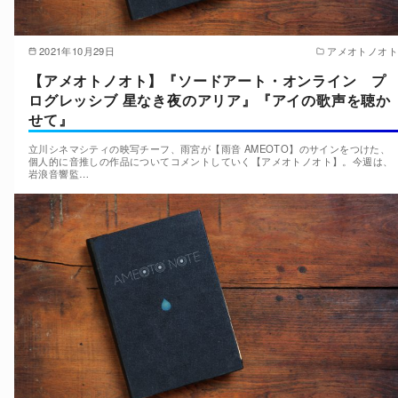
2021年10月29日
アメオトノオト
【アメオトノオト】『ソードアート・オンライン プ
ログレッシブ 星なき夜のアリア』『アイの歌声を聴か
せて』
立川シネマシティの映写チーフ、雨宮が【雨音 AMEOTO】のサインをつけた、
個人的に音推しの作品についてコメントしていく【アメオトノオト】。今週は、
岩浪音響監…