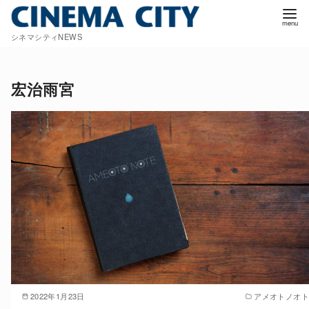
コ
ン
シネマシティNEWS
テ
ン
ツ
宏治雨宮
へ
移
動
2022年1月23日
アメオトノオト