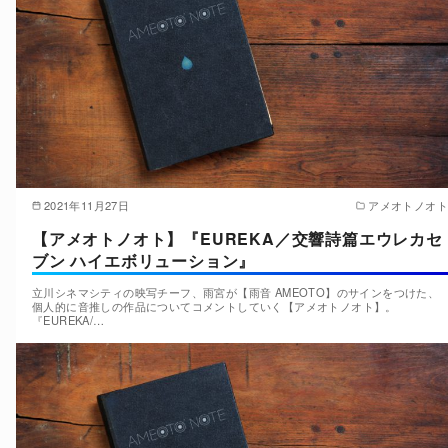
2021年11月27日
アメオトノオト
【アメオトノオト】『EUREKA／交響詩篇エウレカセ
ブン ハイエボリューション』
立川シネマシティの映写チーフ、雨宮が【雨音 AMEOTO】のサインをつけた、
個人的に音推しの作品についてコメントしていく【アメオトノオト】。
『EUREKA/…