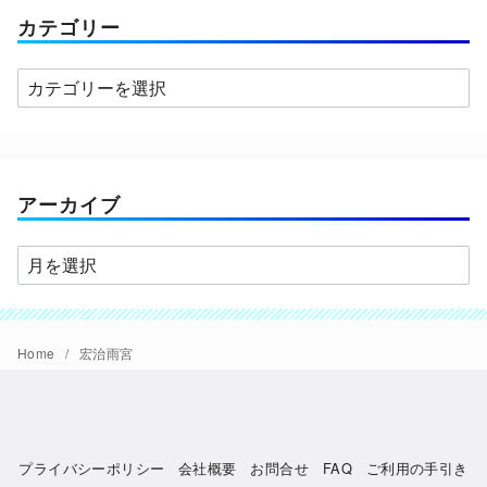
カテゴリー
カ
テ
ゴ
リ
ー
アーカイブ
ア
ー
カ
イ
Home
宏治雨宮
ブ
プライバシーポリシー
会社概要
お問合せ
FAQ
ご利用の手引き