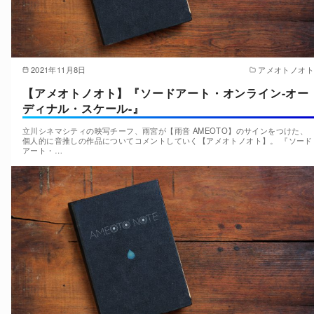
2021年11月8日
アメオトノオト
【アメオトノオト】『ソードアート・オンライン-オー
ディナル・スケール-』
立川シネマシティの映写チーフ、雨宮が【雨音 AMEOTO】のサインをつけた、
個人的に音推しの作品についてコメントしていく【アメオトノオト】。 『ソード
アート・…