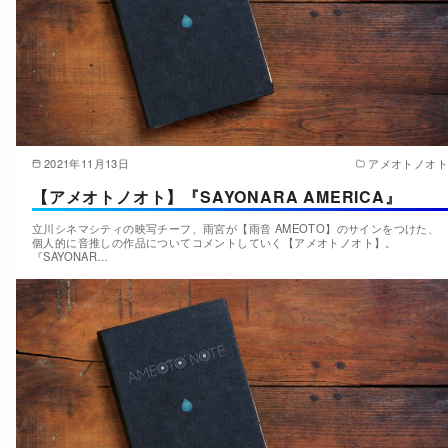
2021年11月13日
アメオトノオト
【アメオトノオト】『SAYONARA AMERICA』
立川シネマシティの映写チーフ、雨宮が【雨音 AMEOTO】のサインをつけた、
個人的に音推しの作品についてコメントしていく【アメオトノオト】。
『SAYONAR…