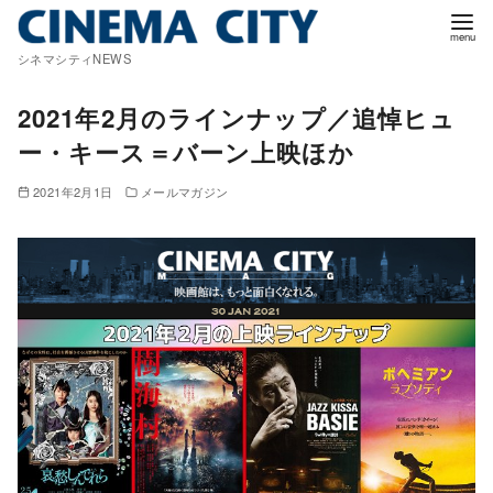
コ
ン
シネマシティNEWS
テ
ン
2021年2月のラインナップ／追悼ヒュ
ツ
ー・キース＝バーン上映ほか
へ
移
2021年2月1日
メールマガジン
動