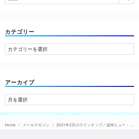
カテゴリー
カ
テ
ゴ
リ
ー
アーカイブ
ア
ー
カ
イ
Home
メールマガジン
2021年2月のラインナップ／追悼ヒュー・キース＝バーン上映ほか
ブ