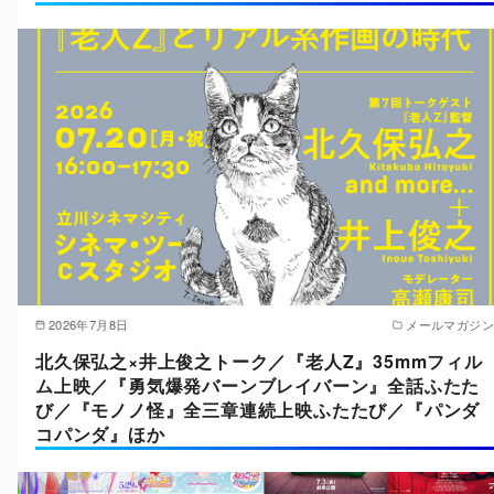
2026年7月8日
メールマガジン
北久保弘之×井上俊之トーク／『老人Z』35mmフィル
ム上映／『勇気爆発バーンブレイバーン』全話ふたた
び／『モノノ怪』全三章連続上映ふたたび／『パンダ
コパンダ』ほか