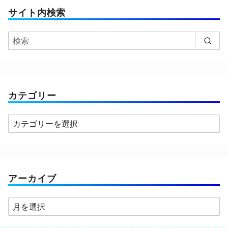
サイト内検索
カテゴリー
カ
テ
ゴ
リ
ー
アーカイブ
ア
ー