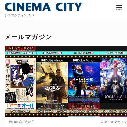
コ
ン
シネマシティNEWS
テ
ン
ツ
メールマガジン
へ
移
動
2026年7月31日
メールマガジン