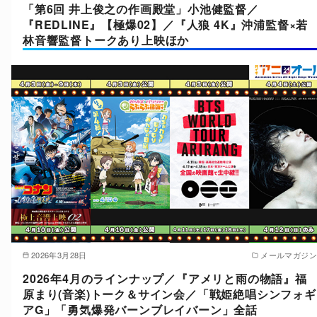
「第6回 井上俊之の作画殿堂」小池健監督／
『REDLINE』【極爆02】／『人狼 4K』沖浦監督×若
林音響監督トークあり上映ほか
2026年3月28日
メールマガジン
2026年4月のラインナップ／『アメリと雨の物語』福
原まり(音楽)トーク＆サイン会／「戦姫絶唱シンフォギ
アG」「勇気爆発バーンブレイバーン」全話