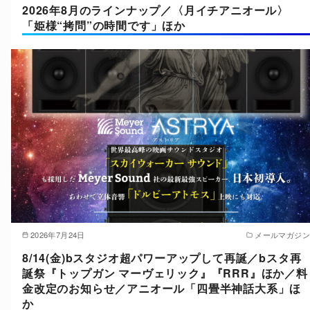
2026年8月のラインナップ／〈月イチアニオール〉
「姫様“拷問”の時間です」ほか
2026年7月24日
メールマガジン
8/14(金)bスタジオ超パワーアップして再誕／bスタ再
誕祭『トップガン マーヴェリック』『RRR』ほか／料
金改定のお知らせ／アニオール「四畳半神話大系」ほ
か