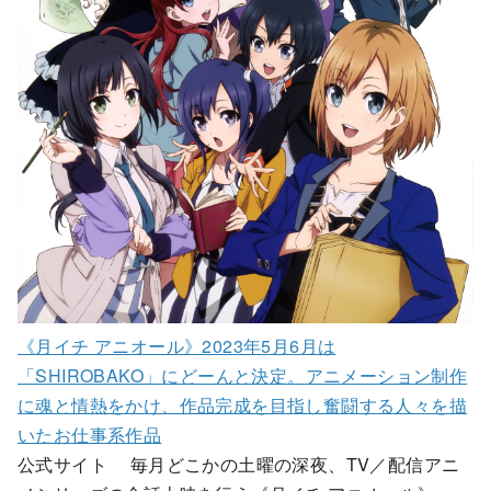
《月イチ アニオール》2023年5月6月は
「SHIROBAKO」にどーんと決定。アニメーション制作
に魂と情熱をかけ、作品完成を目指し奮闘する人々を描
いたお仕事系作品
公式サイト 毎月どこかの土曜の深夜、TV／配信アニ