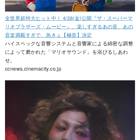
全世界超特大ヒット中！ 4/28(金)公開『ザ・スーパーマ
リオブラザーズ・ムービー』、楽しすぎるあの音、あの
音楽満載すぎで、急きょ【極音】決定
ハイスペックな音響システムと音響家による綿密な調整
によって磨かれた「マリオサウンド」を浴びるしあわ
せ。
ccnews.cinemacity.co.jp