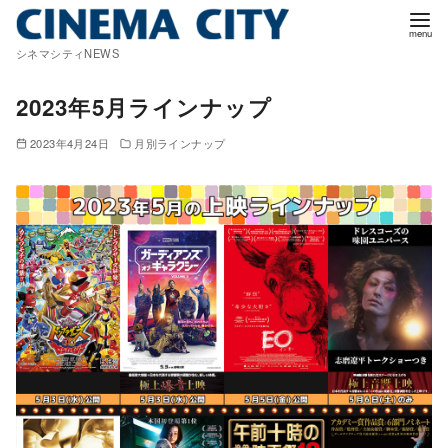
コ
ン
シネマシティNEWS
テ
ン
2023年5月ラインナップ
ツ
2023年4月24日
月別ラインナップ
へ
移
動