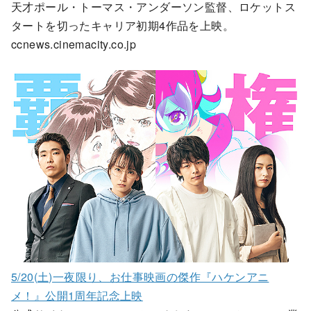
天才ポール・トーマス・アンダーソン監督、ロケットス
タートを切ったキャリア初期4作品を上映。
ccnews.cinemacity.co.jp
5/20(土)一夜限り、お仕事映画の傑作『ハケンアニ
メ！』公開1周年記念上映