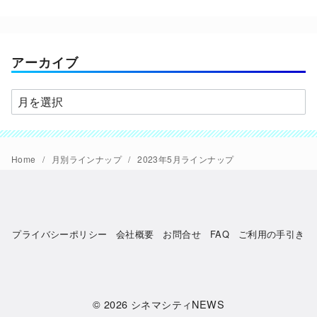
テ
ゴ
リ
ー
アーカイブ
ア
ー
カ
イ
Home
月別ラインナップ
2023年5月ラインナップ
ブ
プライバシーポリシー
会社概要
お問合せ
FAQ
ご利用の手引き
© 2026
シネマシティNEWS