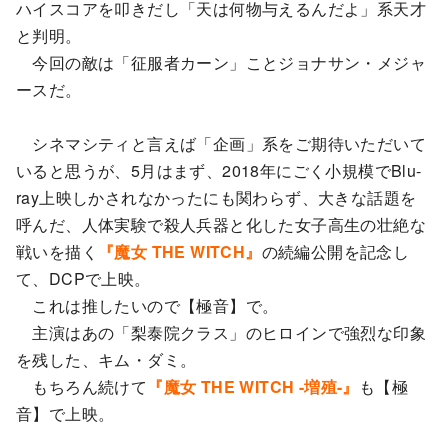
ハイスコアを叩きだし「天は何物与えるんだよ」系天才
と判明。
今回の敵は「征服者カーン」ことジョナサン・メジャ
ースだ。
シネマシティと言えば「企画」系をご期待いただいて
いると思うが、5月はまず、2018年にごく小規模でBlu-
ray上映しかされなかったにも関わらず、大きな話題を
呼んだ、人体実験で殺人兵器と化した女子高生の壮絶な
戦いを描く
『魔女 THE WITCH』
の続編公開を記念し
て、DCPで上映。
これは推したいので【極音】で。
主演はあの「梨泰院クラス」のヒロインで強烈な印象
を残した、キム・ダミ。
もちろん続けて
『魔女 THE WITCH -増殖-』
も【極
音】で上映。