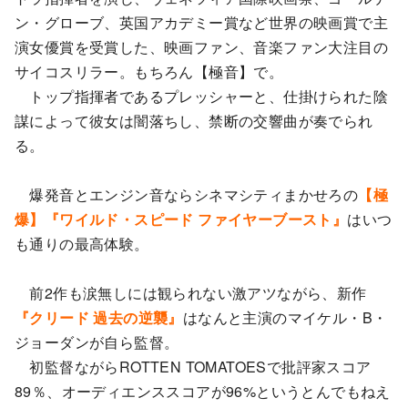
ン・グローブ、英国アカデミー賞など世界の映画賞で主
演女優賞を受賞した、映画ファン、音楽ファン大注目の
サイコスリラー。もちろん【極音】で。
トップ指揮者であるプレッシャーと、仕掛けられた陰
謀によって彼女は闇落ちし、禁断の交響曲が奏でられ
る。
爆発音とエンジン音ならシネマシティまかせろの
【極
爆】『ワイルド・スピード ファイヤーブースト』
はいつ
も通りの最高体験。
前2作も涙無しには観られない激アツながら、新作
『クリード 過去の逆襲』
はなんと主演のマイケル・B・
ジョーダンが自ら監督。
初監督ながらROTTEN TOMATOESで批評家スコア
89％、オーディエンススコアが96%というとんでもねえ