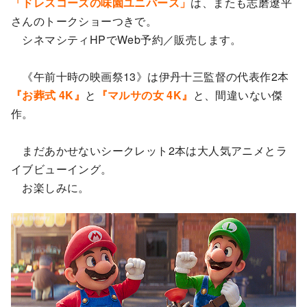
「ドレスコーズの味園ユニバース」
は、またも志磨遼平
さんのトークショーつきで。
シネマシティHPでWeb予約／販売します。
《午前十時の映画祭13》は伊丹十三監督の代表作2本
『お葬式 4K』
と
『マルサの女 4K』
と、間違いない傑
作。
まだあかせないシークレット2本は大人気アニメとラ
イブビューイング。
お楽しみに。