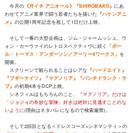
今月の
《月イチ アニオール》『SHIROBAKO』
にあ
わせてアニメ業界で闘う若者たちを描いた
『ハケンアニ
メ』
の公開1周年記念を祝して1日だけ上映。
そして一番の大型企画は、ジム・ジャームッシュ、ウ
ォン・カーウァイのレトロスペクティヴに続く
「ポー
ル・トーマス・アンダーソン／アーリー4ワークス」
を
開催。
スクリーンで観られることはレアな
『ハードエイト』
『ブギーナイツ』『マグノリア』『パンチドランク・ラ
ブ』
の初期4本をDCP上映。
シネフィルはもちろんのこと、
『マグノリア』だけは
「ジョジョの奇妙な冒険」好きは絶対に見逃すことのな
いように
(理由はネタバレになるので検索厳禁)。
そして2回目となる＜ドレスコーズ×シネマシティ＞の