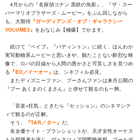
4月からの『名探偵コナン 黒鉄の魚影』、『ザ・スー
パーマリオブラザーズ・ムービー』をぶん回しながら
も、大期待
『ガーディアンズ・オブ・ギャラクシー
VOLUME3』
をおなじみ【極爆】でかます。
続けて『ベイブ』『パディントン』に続く、ほんわか
実写動物系ムービーと思いきや、観たことない鮮烈な映
像で、ロバの目線から人間の愚かさと可笑しさを見つめ
る
『EO／イーオー』
は、シネフィル必見。
またディズニーファン、プーさんファンは来月公開の
『プー あくまのくまさん』と併せて観るのも一興。
「音楽×狂気」ときたら『セッション』のシネマシテ
ィで観るのが正解。
そう、
『TAR／ター』
だ。
名女優ケイト・ブランシェットが、天才女性オーケス
トラ指揮者を演じ、ヴェネツィア国際映画祭、ゴールデ