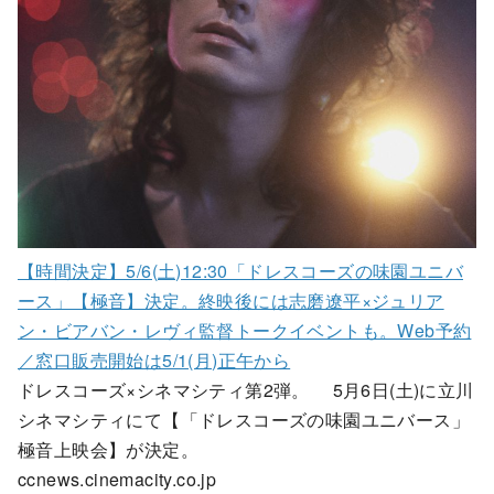
【時間決定】5/6(土)12:30「ドレスコーズの味園ユニバ
ース」【極音】決定。終映後には志磨遼平×ジュリア
ン・ビアバン・レヴィ監督トークイベントも。Web予約
／窓口販売開始は5/1(月)正午から
ドレスコーズ×シネマシティ第2弾。 5月6日(土)に立川
シネマシティにて【「ドレスコーズの味園ユニバース」
極音上映会】が決定。
ccnews.cinemacity.co.jp