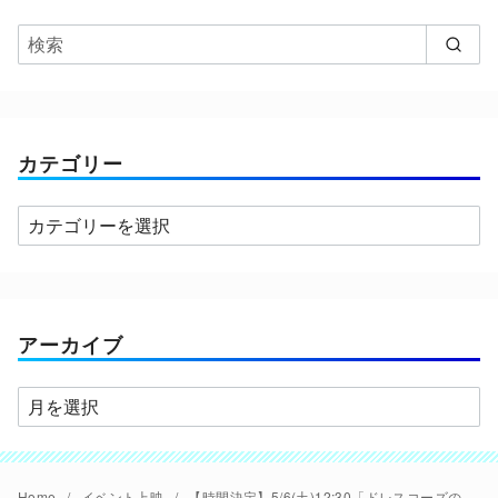
カテゴリー
カ
テ
ゴ
リ
ー
アーカイブ
ア
ー
カ
イ
Home
イベント上映
【時間決定】5/6(土)12:30「ドレスコーズの味園ユニバース」【極音】決定。終映後には志磨遼平×ジュリアン・ビアバン・レヴィ監督トークイベントも。Web予約／窓口販売開始は5/1(月)正午から