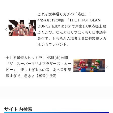
これぞ文字通りガチの「応援」!!
4/24(月)19:00回 『THE FIRST SLAM
DUNK』a,dスタジオで声出しOK応援上映
ふたたび。なんとセリフばっちり日本語字
幕付で。もちろん入場者全員に特製紙メガ
ホンもプレゼント。
全世界超特大ヒット中！ 4/28(金)公開
『ザ・スーパーマリオブラザーズ・ムー
ビー』、楽しすぎるあの音、あの音楽満
載すぎで、急きょ【極音】決定
サイト内検索