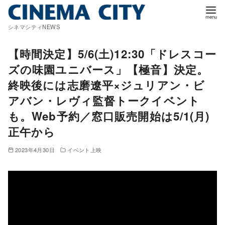
コ
ン
シネマシティNEWS
テ
ン
【時間決定】5/6(土)12:30「ドレスコー
ツ
ズの味園ユニバース」【極音】決定。
へ
終映後には志磨遼平×ジュリアン・ビ
移
アバン・レヴィ監督トークイベント
動
も。Web予約／窓口販売開始は5/1(月)
正午から
2023年4月30日
イベント上映