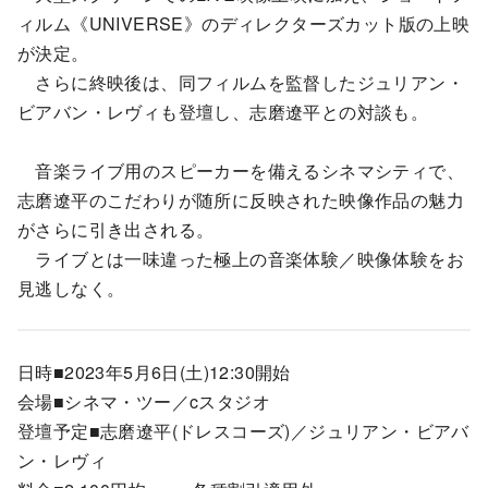
ィルム《UNIVERSE》のディレクターズカット版の上映
が決定。
さらに終映後は、同フィルムを監督したジュリアン・
ビアバン・レヴィも登壇し、志磨遼平との対談も。
音楽ライブ用のスピーカーを備えるシネマシティで、
志磨遼平のこだわりが随所に反映された映像作品の魅力
がさらに引き出される。
ライブとは一味違った極上の音楽体験／映像体験をお
見逃しなく。
日時■2023年5月6日(土)12:30開始
会場■シネマ・ツー／cスタジオ
登壇予定■志磨遼平(ドレスコーズ)／ジュリアン・ビアバ
ン・レヴィ