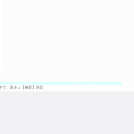
すぎで、急きょ【極音】決定