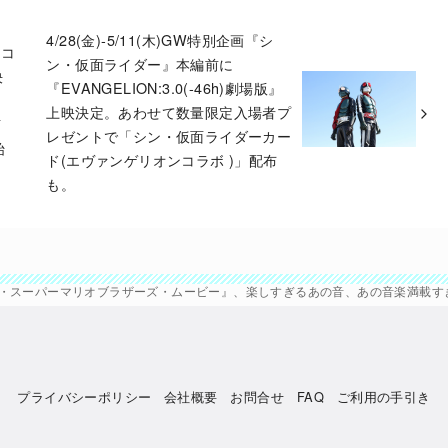
4/28(金)-5/11(木)GW特別企画『シ
スコ
ン・仮面ライダー』本編前に
決
『EVANGELION:3.0(-46h)劇場版』
上映決定。あわせて数量限定入場者プ
イ
レゼントで「シン・仮面ライダーカー
始
ド(エヴァンゲリオンコラボ )」配布
も。
開『ザ・スーパーマリオブラザーズ・ムービー』、楽しすぎるあの音、あの音楽満載
プライバシーポリシー
会社概要
お問合せ
FAQ
ご利用の手引き