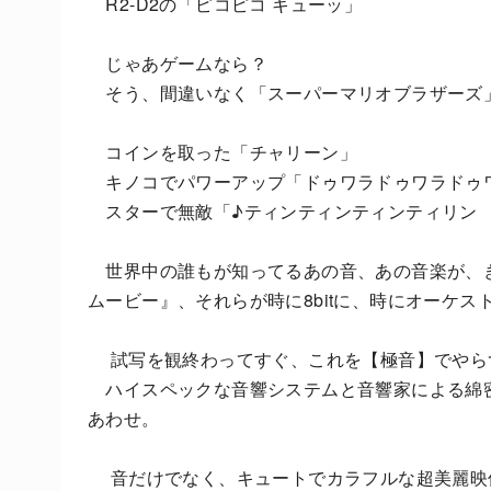
R2-D2の「ピコピコ キューッ」
じゃあゲームなら？
そう、間違いなく「スーパーマリオブラザーズ
コインを取った「チャリーン」
キノコでパワーアップ「ドゥワラドゥワラドゥ
スターで無敵「♪ティンティンティンティリン
世界中の誰もが知ってるあの音、あの音楽が、
ムービー』、それらが時に8bitに、時にオーケ
試写を観終わってすぐ、これを【極音】でやら
ハイスペックな音響システムと音響家による綿
あわせ。
音だけでなく、キュートでカラフルな超美麗映