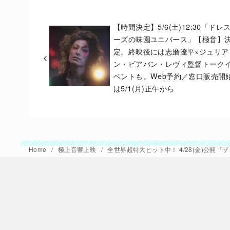
【時間決定】5/6(土)12:30「ドレ
ーズの味園ユニバース」【極音】
定。終映後には志磨遼平×ジュリア
ン・ビアバン・レヴィ監督トーク
ベントも。Web予約／窓口販売開
は5/1(月)正午から
Home
極上音響上映
全世界超特大ヒット中！ 4/28(金)公