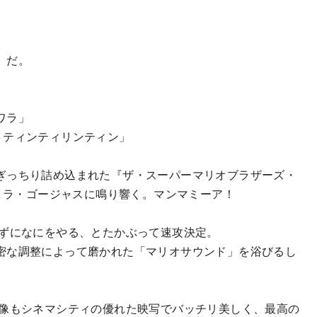
」だ。
ワラ」
 ティンティリンティン」
ぎっちり詰め込まれた『ザ・スーパーマリオブラザーズ・
ストラ・ゴージャスに鳴り響く。マンマミーア！
ずになにをやる、とたかぶって速攻決定。
密な調整によって磨かれた「マリオサウンド」を浴びるし
像もシネマシティの優れた映写でバッチリ美しく、最高の