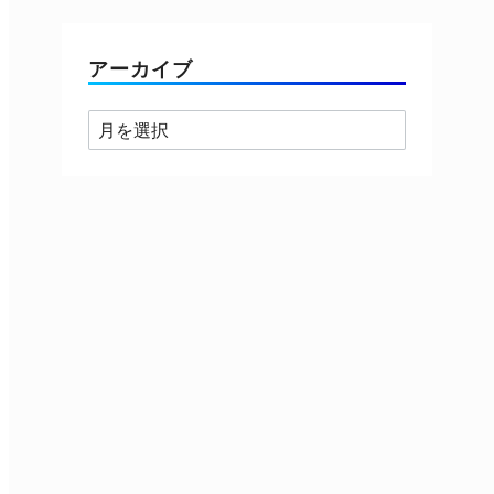
ゴ
リ
ー
アーカイブ
ア
ー
カ
イ
ブ