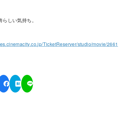
誇らしい気持ち。
/res.cinemacity.co.jp/TicketReserver/studio/movie/2661