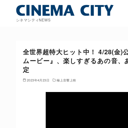
コ
ン
テ
シネマシティNEWS
ン
ツ
へ
移
全世界超特大ヒット中！ 4/28(
動
ムービー』、楽しすぎるあの音、
定
2023年4月23日
極上音響上映