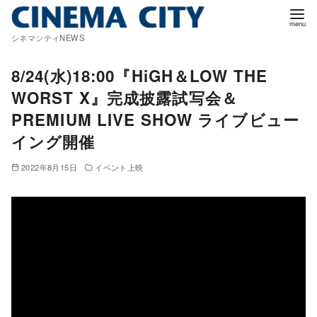
コ
ン
シネマシティNEWS
テ
ン
8/24(水)18:00『HiGH＆LOW THE
ツ
WORST X』完成披露試写会＆
へ
PREMIUM LIVE SHOW ライブビュー
移
イング開催
動
2022年8月15日
イベント上映