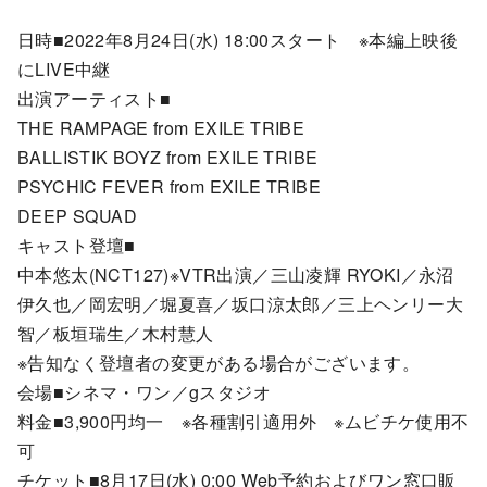
日時■2022年8月24日(水) 18:00スタート ※本編上映後
にLIVE中継
出演アーティスト■
THE RAMPAGE from EXILE TRIBE
BALLISTIK BOYZ from EXILE TRIBE
PSYCHIC FEVER from EXILE TRIBE
DEEP SQUAD
キャスト登壇■
中本悠太(NCT127)※VTR出演／三山凌輝 RYOKI／永沼
伊久也／岡宏明／堀夏喜／坂口涼太郎／三上ヘンリー大
智／板垣瑞生／木村慧人
※告知なく登壇者の変更がある場合がございます。
会場■シネマ・ワン／gスタジオ
料金■3,900円均一 ※各種割引適用外 ※ムビチケ使用不
可
チケット■8月17日(水) 0:00 Web予約およびワン窓口販