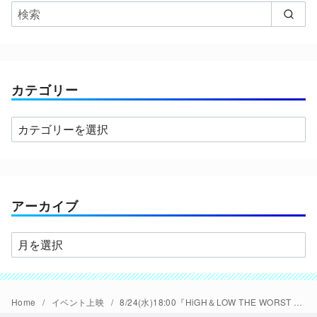
カテゴリー
カ
テ
ゴ
リ
ー
アーカイブ
ア
ー
カ
イ
Home
イベント上映
8/24(水)18:00『HiGH＆LOW THE WORST X』完成披露試写会＆PREMIUM LIVE SHOW ライブビューイング開催