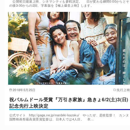
公開初日最速上映、シネマシティも参戦決定。 日が変わる瞬間0:00からとそ
の後3:00からの2回、字幕版を【極上爆音上映】します。
2018年5月25日
先行上映
祝パルムドール受賞『万引き家族』急きょ6/2(土)3(日)
記念先行上映決定
公式サイト http://gaga.ne.jp/manbiki-kazoku/ やったぜ、是枝監督！ カンヌ
国際映画祭最高賞受賞監督は、日本人では4人目。 衣…