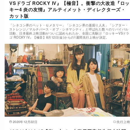
VSドラゴ ROCKY IV』【極音】。衝撃の大改造『ロッ
キー4 炎の友情』アルティメット・ディレクターズ・
カット版
「シネコン界のペット・セメタリー」「シネコン界の墓掘り人夫」「シアター・
ストレンジ／マルチバース・オブ・シネマシティ」と呼ばれた数々のリバイバル
活動、日本最終上映活動がついに認められたか、全国に先駆け『ロッキーVSドラ
ゴ ROCKY IV』【極音】8月12日(金)からの1週間先行上映が決定。
2020年12月22日
先行上映