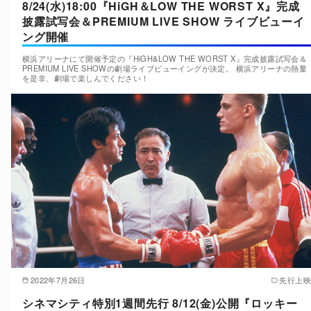
8/24(水)18:00『HiGH＆LOW THE WORST X』完成
披露試写会＆PREMIUM LIVE SHOW ライブビューイ
ング開催
横浜アリーナにて開催予定の『HiGH&LOW THE WORST X』完成披露試写会＆
PREMIUM LIVE SHOWの劇場ライブビューイングが決定。 横浜アリーナの熱量
を是非、劇場で楽しんでください！
2022年7月26日
先行上映
シネマシティ特別1週間先行 8/12(金)公開『ロッキー