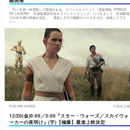
継開催
代々木第一体育館にて開催される、スペシャルイベント「貴族降臨 -PRINCE
OF LEGEND- 完成披露試写会＆ファンミーティング」につきまして、全国劇場
での生中継の実施が決定。 貴族と王子の極限のバトルをぜひ、体感して下さ
い！
2019年12月9日
先行上映
12/20(金)0:00／3:00『スター・ウォーズ／スカイウォ
ーカーの夜明け』(字)【極爆】最速上映決定