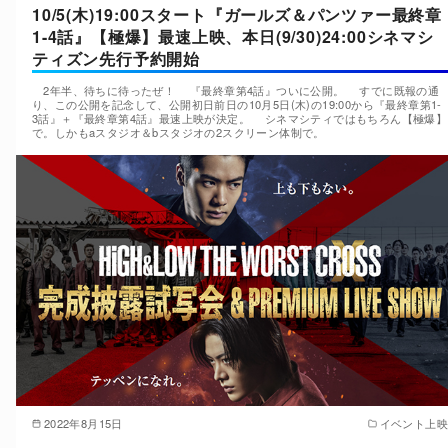
10/5(木)19:00スタート『ガールズ＆パンツァー最終章
1-4話』【極爆】最速上映、本日(9/30)24:00シネマシ
ティズン先行予約開始
2年半、待ちに待ったぜ！ 『最終章第4話』ついに公開。 すでに既報の通
り、この公開を記念して、公開初日前日の10月5日(木)の19:00から『最終章第1-
3話』＋『最終章第4話』最速上映が決定。 シネマシティではもちろん【極爆】
で。しかもaスタジオ＆bスタジオの2スクリーン体制で。
2022年8月15日
イベント上映