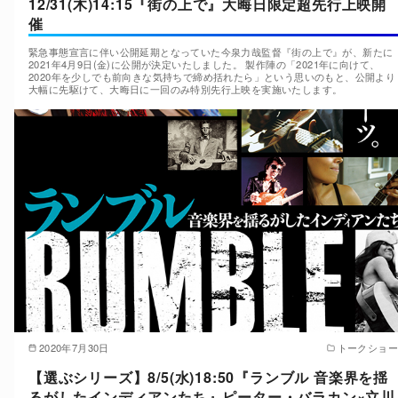
12/31(木)14:15『街の上で』大晦日限定超先行上映開
催
緊急事態宣言に伴い公開延期となっていた今泉力哉監督『街の上で』が、新たに
2021年4月9日(金)に公開が決定いたしました。 製作陣の「2021年に向けて、
2020年を少しでも前向きな気持ちで締め括れたら」という思いのもと、公開より
大幅に先駆けて、大晦日に一回のみ特別先行上映を実施いたします。
2020年7月30日
トークショー
【選ぶシリーズ】8/5(水)18:50『ランブル 音楽界を揺
るがしたインディアンたち』ピーター・バラカン×立川