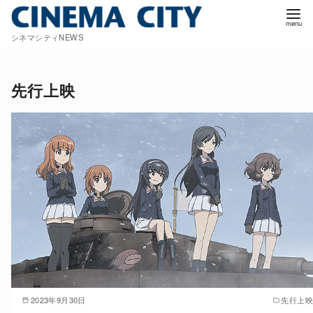
コ
ン
シネマシティNEWS
テ
ン
ツ
先行上映
へ
移
動
2023年9月30日
先行上映