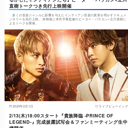
直樹トークつき先行上映開催
多くの音楽ジャンルに影響を与えたインディアン音楽の真実を明かすドキュメ
ンタリーを先行上映。 終映後に本作字幕監修のピーター・バラカン×立川直樹に
よるトークを開催。
2020年2月1日
ライブビューイング
2/13(木)18:00スタート『貴族降臨 -PRINCE OF
LEGEND-』完成披露試写会＆ファンミーティング生中