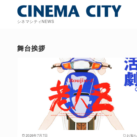
コ
ン
テ
シネマシティNEWS
ン
ツ
へ
舞台挨拶
移
動
2026年7月7日
お知