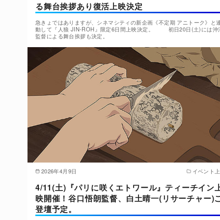
る舞台挨拶あり復活上映決定
急きょではありますが、シネマシティの新企画《不定期 アニトーク》と
動して『人狼 JIN-ROH』限定6日間上映決定。 初日20日(土)には沖
監督による舞台挨拶も決定。
2026年4月9日
イベント
4/11(土)『パリに咲くエトワール』ティーチイン
映開催！谷口悟朗監督、白土晴一(リサーチャー)
登壇予定。