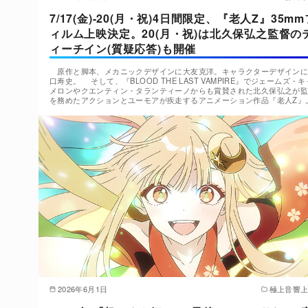
7/17(金)-20(月・祝)4日間限定、『老人Z』35mm
ィルム上映決定。20(月・祝)は北久保弘之監督の
ィーチイン(質疑応答)も開催
原作と脚本、メカニックデザインに大友克洋。キャラクターデザインに
口寿史。 そして、『BLOOD THE LAST VAMPIRE』でジェームズ・キ
メロンやクエンティン・タランティーノからも賞賛された北久保弘之が
を務めたアクションとユーモアが疾走するアニメーション作品『老人Z』
2026年6月1日
極上音響