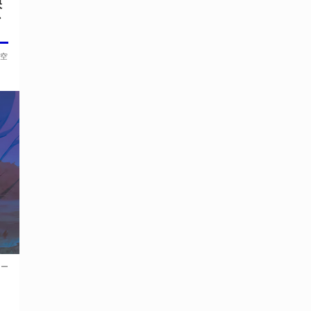
映
ン
も空
ョー
』