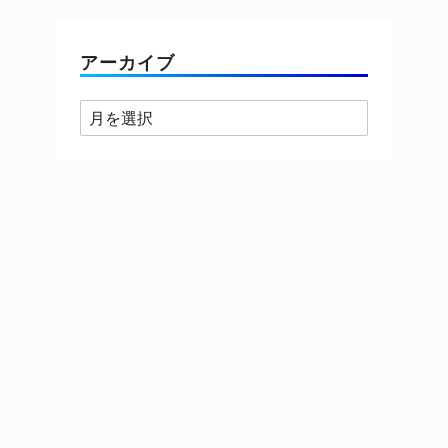
ゴ
リ
ー
アーカイブ
ア
ー
カ
イ
ブ