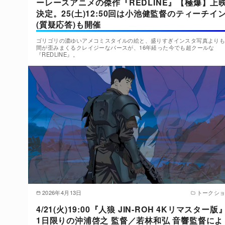
ーレースアニメの傑作『REDLINE』【極爆】上
決定。25(土)12:50回は小池健監督のティーチイ
(質疑応答)も開催
ゴリゴリの濃ゆいアメコミスタイルの絵と、盛りすぎインスタ写真より
間が歪みまくるクレイジーなパースが、16年経った今でも超クールな
『REDLINE』。
2026年4月13日
トークシ
4/21(火)19:00『人狼 JIN-ROH 4Kリマスター版
1日限りの沖浦啓之 監督／若林和弘 音響監督によ