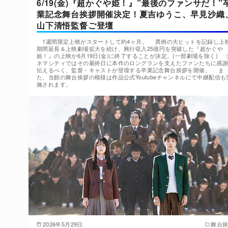
6/19(金)『超かぐや姫！』”最後のファンサだ！”
業記念舞台挨拶開催決定！夏吉ゆうこ、早見沙織
山下清悟監督ご登壇
1週間限定上映がスタートして約4ヶ月。 異例の大ヒットを記録し上
期間延長＆上映劇場拡大を続け、興行収入25億円を突破した『超かぐや
姫！』の上映が6月19日(金)に終了することが決定。(一部劇場を除く) 
ネマシティではその最終日に本作のロングランを支えたファンたちに感
伝えるべく、監督・キャストが登壇する卒業記念舞台挨拶を開催。 ま
た、当館の舞台挨拶の模様は作品公式Youtubeチャンネルにて中継配信も
施されます。
2026年5月29日
舞台