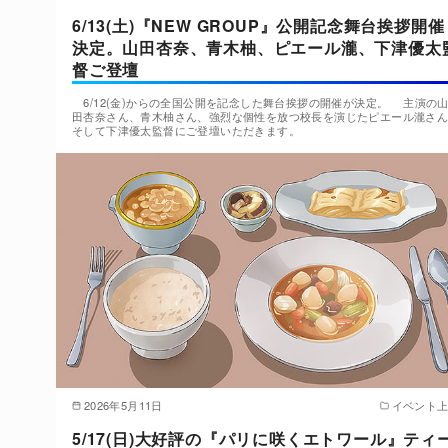
6/13(土)『NEW GROUP』公開記念舞台挨拶開催
決定。山田杏奈、青木柚、ピエール瀧、下津優太
督ご登壇
6/12(金)からの全国公開を記念した舞台挨拶の開催が決定。 主演の
田杏奈さん、青木柚さん、強烈な個性を放つ校長を演じたピエール瀧さ
そして下津優太監督にご登壇いただきます。
2026年5月11日
イベント
5/17(日)大好評の『パリに咲くエトワール』ティ