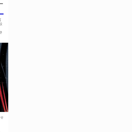
一
質
設
。
き
らせ
カ