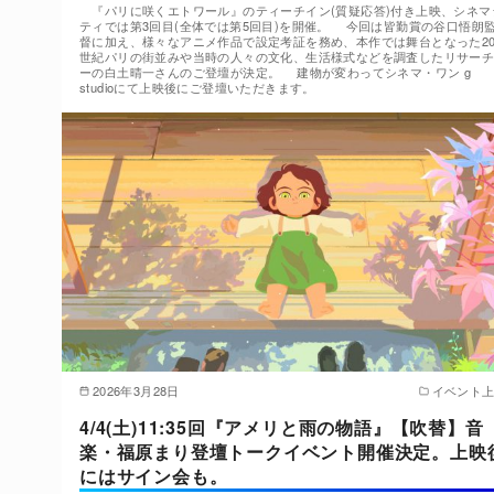
『パリに咲くエトワール』のティーチイン(質疑応答)付き上映、シネマ
ティでは第3回目(全体では第5回目)を開催。 今回は皆勤賞の谷口悟朗
督に加え、様々なアニメ作品で設定考証を務め、本作では舞台となった2
世紀パリの街並みや当時の人々の文化、生活様式などを調査したリサー
ーの白土晴一さんのご登壇が決定。 建物が変わってシネマ・ワン g
studioにて上映後にご登壇いただきます。
2026年3月28日
イベント
4/4(土)11:35回『アメリと雨の物語』【吹替】音
楽・福原まり登壇トークイベント開催決定。上映
にはサイン会も。