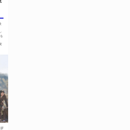
卒
、
映
シ
謝を
実
挨拶