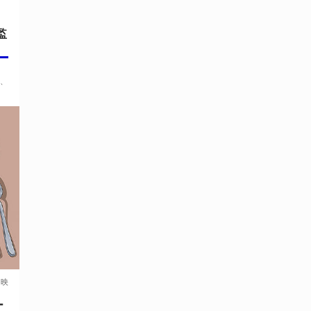
監
山
ん、
上映
ー