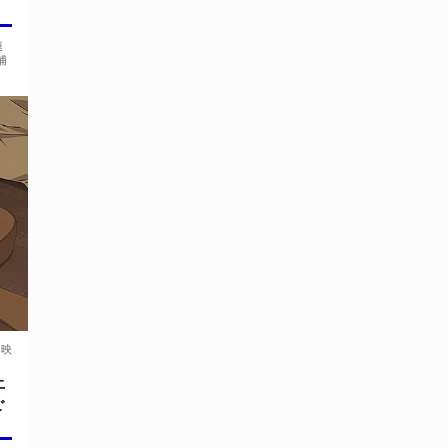
連
浦
上映
上
ご