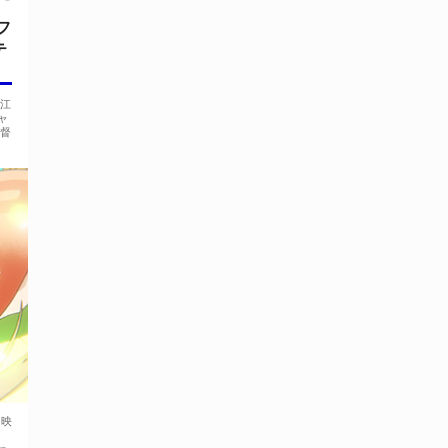
フ
テ
江
ャ
監督
。
上映