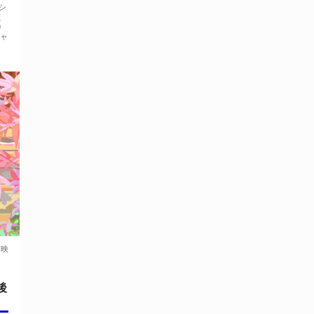
シ
監
0
チャ
上映
後