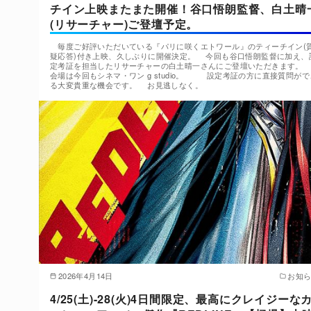
チイン上映またまた開催！谷口悟朗監督、白土晴
(リサーチャー)ご登壇予定。
毎度ご好評いただいている『パリに咲くエトワール』のティーチイン(
疑応答)付き上映、久しぶりに開催決定。 今回も谷口悟朗監督に加え、
定考証を担当したリサーチャーの白土晴一さんにご登壇いただきます
会場は今回もシネマ・ワン g studio。 設定考証の方に直接質問がで
る大変貴重な機会です。 お見逃しなく。
2026年4月14日
お知
4/25(土)-28(火)4日間限定、最高にクレイジーな