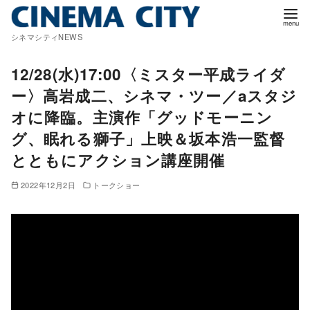
コ
ン
シネマシティNEWS
テ
ン
12/28(水)17:00〈ミスター平成ライダ
ツ
ー〉高岩成二、シネマ・ツー／aスタジ
へ
オに降臨。主演作「グッドモーニン
移
グ、眠れる獅子」上映＆坂本浩一監督
動
とともにアクション講座開催
2022年12月2日
トークショー