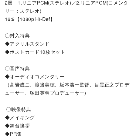
2層 1.リニアPCM(ステレオ)／2.リニアPCM(コメンタ
リー：ステレオ)
16:9【1080p Hi-Def】
〇封入特典
◆アクリルスタンド
◆ポストカード10枚セット
〇音声特典
◆オーディオコメンタリー
（高岩成ニ、渡邉美穂、坂本浩一監督、目黒正之プロデ
ューサー、塚田英明プロデューサー)
〇映像特典
◆メイキング
◆舞台挨拶
◆PR集