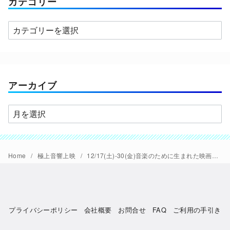
カテゴリー
カ
テ
ゴ
リ
ー
アーカイブ
ア
ー
カ
イ
Home
極上音響上映
12/17(土)-30(金)音楽のために生まれた映画館シネマシティが贈るホリデイの贈り物『ボヘミアン・ラプソディ』『グレイテスト・ショーマン』【極音】復活
ブ
プライバシーポリシー
会社概要
お問合せ
FAQ
ご利用の手引き