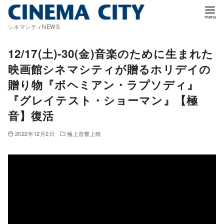
コ
ン
シネマシティNEWS
テ
ン
12/17(土)-30(金)音楽のために生まれた
ツ
映画館シネマシティが贈るホリデイの
へ
贈り物『ボヘミアン・ラプソディ』
移
『グレイテスト・ショーマン』【極
動
音】復活
2022年12月2日
極上音響上映