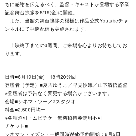
ちに感謝を伝えるべく、監督・キャストが登壇する卒業
記念舞台挨拶を6/19(金)に開催。
また、当館の舞台挨拶の模様は作品公式Youtubeチャ
ンネルにて中継配信も実施されます。
上映終了までの3週間、ご来場を心よりお待ちしてお
ります。
日時■6月19日(金) 18時20分回
登壇者（予定）■夏吉ゆうこ／早見沙織／山下清悟監督
※登壇者は予告なく変更する場合がございます。
会場■シネマ・ツー／aスタジオ
料金■2,500円均一
※各種割引・ムビチケ・無料招待券使用不可
チケット■
シネマシティズン・一般同時Web予約開始：6月5日