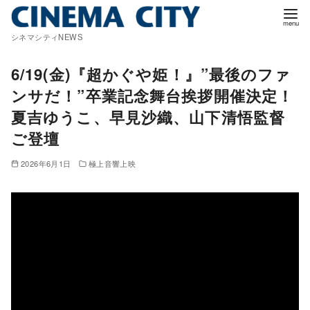
コ
ン
シネマシティNEWS
テ
ン
6/19(金)『超かぐや姫！』”最後のファ
ツ
ンサだ！”卒業記念舞台挨拶開催決定！
へ
夏吉ゆうこ、早見沙織、山下清悟監督
移
ご登壇
動
2026年6月1日
極上音響上映