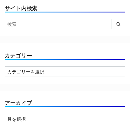
サイト内検索
カテゴリー
カ
テ
ゴ
リ
ー
アーカイブ
ア
ー