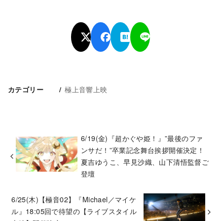
極上音響上映
カテゴリー
6/19(金)『超かぐや姫！』”最後のファ
ンサだ！”卒業記念舞台挨拶開催決定！
夏吉ゆうこ、早見沙織、山下清悟監督ご
登壇
6/25(木)【極音02】『Michael／マイケ
ル』18:05回で待望の【ライブスタイル