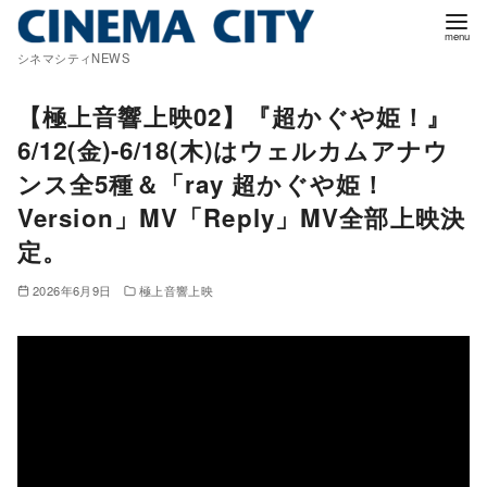
コ
ン
シネマシティNEWS
テ
ン
【極上音響上映02】『超かぐや姫！』
ツ
6/12(金)-6/18(木)はウェルカムアナウ
へ
ンス全5種＆「ray 超かぐや姫！
移
Version」MV「Reply」MV全部上映決
動
定。
2026年6月9日
極上音響上映