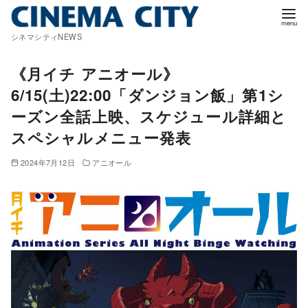
コ
ン
シネマシティNEWS
テ
ン
《月イチ アニオール》
ツ
6/15(土)22:00「ダンジョン飯」第1シ
へ
ーズン全話上映、スケジュール詳細と
移
スペシャルメニュー発表
動
2024年7月12日
アニオール