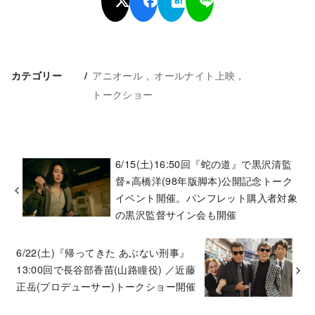
アニオール
オールナイト上映
カテゴリー
トークショー
6/15(土)16:50回『蛇の道』で黒沢清監
督×高橋洋(98年版脚本)公開記念トーク
イベント開催。パンフレット購入者対象
の黒沢監督サイン会も開催
6/22(土)『帰ってきた あぶない刑事』
13:00回で長谷部香苗(山路瞳役) ／近藤
正岳(プロデューサー)トークショー開催