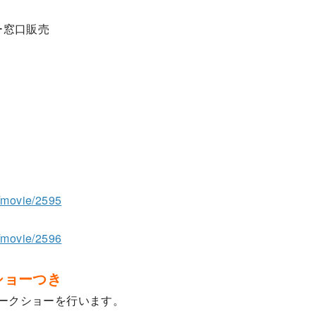
ー窓口販売
o/movie/2595
o/movie/2596
ショーつき
のトークショーを行います。