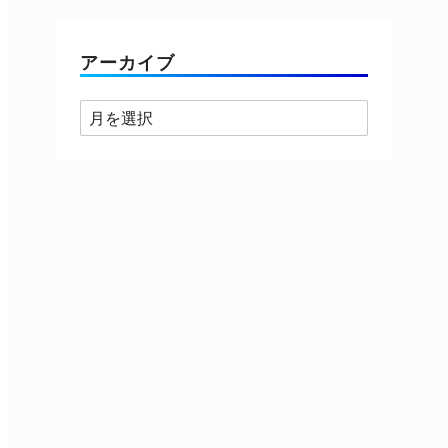
ゴ
リ
ー
アーカイブ
ア
ー
カ
イ
ブ