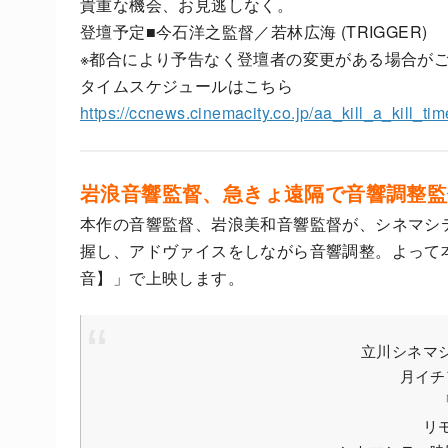
貴重な機会、お見逃しなく。
登壇予定■今石洋之監督／若林広海 (TRIGGER)
※都合により予告なく登壇者の変更がある場合が
タイムスケジュールはこちら
https://ccnews.cinemacity.co.jp/aa_kill_a_kill_ti
岩浪音響監督、急きょ遠隔で音響調整監
本作の音響監督、岩浪美和音響監督が、シネマシティChi
握し、アドヴァイスをしながら音響調整。よって本
音】」で上映します。
立川シネマ
月イチ
リ