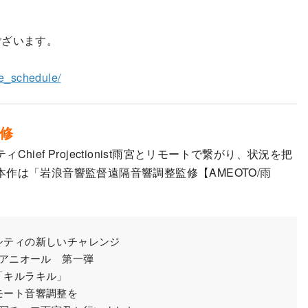
ございます。
me_schedule/
修
ef Projectionist雨宮とリモートで繋がり、状況を把
作は「岩浪音響監督遠隔音響調整監修【AMEOTO/雨
シティの新しいチャレンジ
アニオール 第一弾
「キルラキル」
モート音響調整を