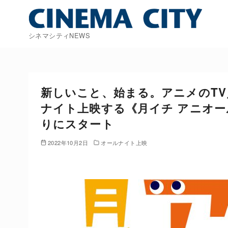
コ
ン
テ
シネマシティNEWS
ン
ツ
へ
移
新しいこと、始まる。アニメのT
動
ナイト上映する《月イチ アニオール
りにスタート
2022年10月2日
オールナイト上映