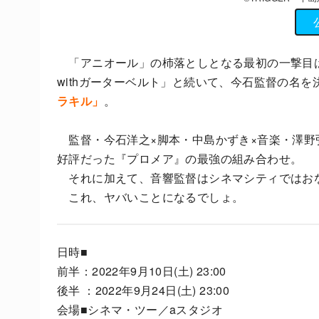
「アニオール」の杮落としとなる最初の一撃目
withガーターベルト」と続いて、今石監督の名を
ラキル」
。
監督・今石洋之×脚本・中島かずき×音楽・澤野
好評だった『プロメア』の最強の組み合わせ。
それに加えて、音響監督はシネマシティではお
これ、ヤバいことになるでしょ。
日時■
前半：2022年9月10日(土) 23:00
後半 ：2022年9月24日(土) 23:00
会場■シネマ・ツー／aスタジオ