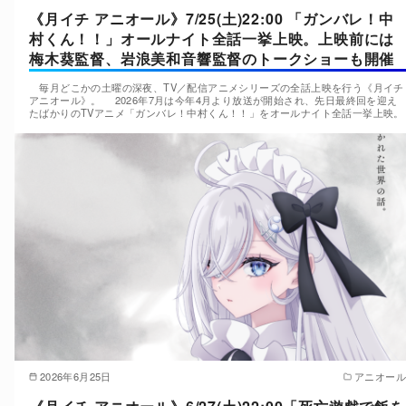
《月イチ アニオール》7/25(土)22:00 「ガンバレ！中
村くん！！」オールナイト全話一挙上映。上映前には
梅木葵監督、岩浪美和音響監督のトークショーも開催
毎月どこかの土曜の深夜、TV／配信アニメシリーズの全話上映を行う《月イチ
アニオール》。 2026年7月は今年4月より放送が開始され、先日最終回を迎え
たばかりのTVアニメ「ガンバレ！中村くん！！」をオールナイト全話一挙上映。
2026年6月25日
アニオール