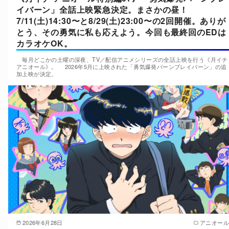
イバーン」全話上映緊急決定。まさかの昼！
7/11(土)14:30〜と8/29(土)23:00〜の2回開催。ありが
とう、その勇気に私も応えよう。今回も最終回のEDは
カラオケOK。
毎月どこかの土曜の深夜、TV／配信アニメシリーズの全話上映を行う《月イチ
アニオール》。 2026年5月に上映された「勇気爆発バーンブレイバーン」の追
加上映が決定。
2026年6月28日
アニオール