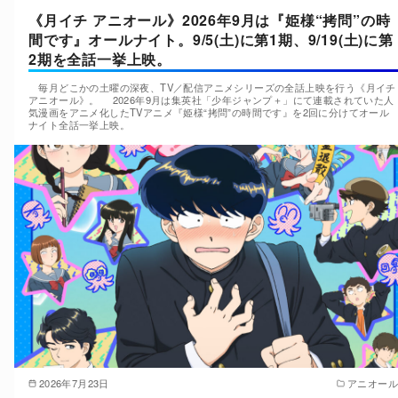
《月イチ アニオール》2026年9月は『姫様“拷問”の時
間です』オールナイト。9/5(土)に第1期、9/19(土)に第
2期を全話一挙上映。
毎月どこかの土曜の深夜、TV／配信アニメシリーズの全話上映を行う《月イチ
アニオール》。 2026年9月は集英社「少年ジャンプ＋」にて連載されていた人
気漫画をアニメ化したTVアニメ『姫様“拷問”の時間です』を2回に分けてオール
ナイト全話一挙上映。
2026年7月23日
アニオール