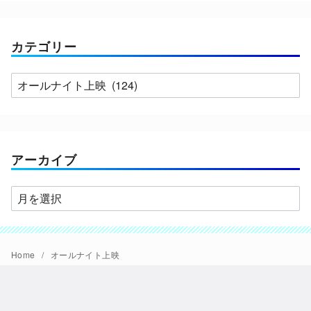
カテゴリー
カ
テ
ゴ
リ
ー
アーカイブ
ア
ー
カ
イ
Home
オールナイト上映
ブ