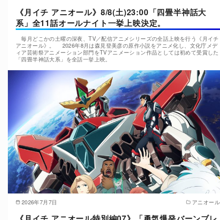
《月イチ アニオール》8/8(土)23:00「四畳半神話大
系」全11話オールナイト一挙上映決定。
毎月どこかの土曜の深夜、TV／配信アニメシリーズの全話上映を行う《月イチ
アニオール》。 2026年8月は森見登美彦の原作小説をアニメ化し、文化庁メデ
ィア芸術祭アニメーション部門をTVアニメーション作品としては初めて受賞した
「四畳半神話大系」を全話一挙上映。
2026年7月7日
アニオール
《月イチ アニオール特別編07》「勇気爆発バーンブレ