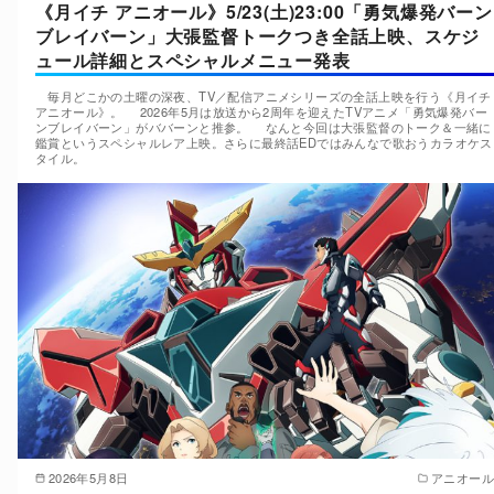
《月イチ アニオール》5/23(土)23:00「勇気爆発バーン
ブレイバーン」大張監督トークつき全話上映、スケジ
ュール詳細とスペシャルメニュー発表
毎月どこかの土曜の深夜、TV／配信アニメシリーズの全話上映を行う《月イチ
アニオール》。 2026年5月は放送から2周年を迎えたTVアニメ「勇気爆発バー
ンブレイバーン」がババーンと推参。 なんと今回は大張監督のトーク＆一緒に
鑑賞というスペシャルレア上映。さらに最終話EDではみんなで歌おうカラオケス
タイル。
2026年5月8日
アニオール