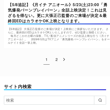
【5/8追記】《月イチ アニオール》5/23(土)23:00「勇
気爆発バーンブレイバーン」全話上映決定！これは見
ざるを得ない。更に大張正己監督のご来場が決定＆最
終回EDはカラオケOK上映となります。
【5/8追記】 大張正己監督のご来場が決定！上映前にご挨拶をいただきます。 さ
らに、最終回のEDはカラオケOKといたしますので、ぜひ監督と熱唱ください。
毎月どこかの土曜の深夜、TV／配信アニメシリーズの全話上映を行う《月イチ
アニオール》。 2026年5月はTVアニメ「勇気爆発バーンブレイバーン」をオー
ルナイト全話一挙上映。
1
2
サイト内検索