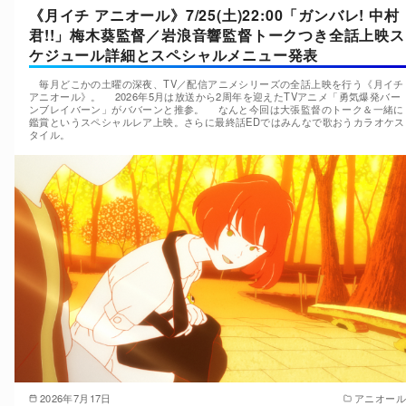
《月イチ アニオール》7/25(土)22:00「ガンバレ! 中村
君!!」梅木葵監督／岩浪音響監督トークつき全話上映ス
ケジュール詳細とスペシャルメニュー発表
毎月どこかの土曜の深夜、TV／配信アニメシリーズの全話上映を行う《月イチ
アニオール》。 2026年5月は放送から2周年を迎えたTVアニメ「勇気爆発バー
ンブレイバーン」がババーンと推参。 なんと今回は大張監督のトーク＆一緒に
鑑賞というスペシャルレア上映。さらに最終話EDではみんなで歌おうカラオケス
タイル。
2026年7月17日
アニオール