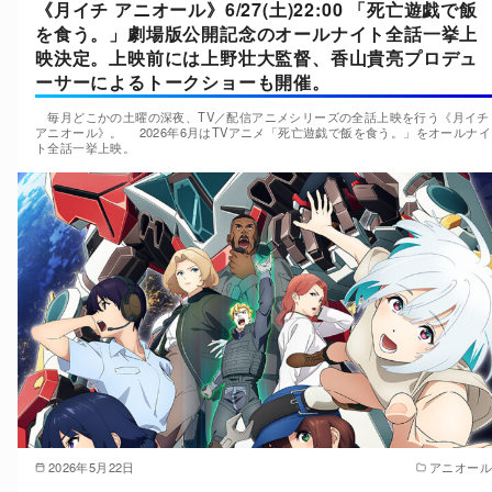
《月イチ アニオール》6/27(土)22:00 「死亡遊戯で飯
を食う。」劇場版公開記念のオールナイト全話一挙上
映決定。上映前には上野壮大監督、香山貴亮プロデュ
ーサーによるトークショーも開催。
毎月どこかの土曜の深夜、TV／配信アニメシリーズの全話上映を行う《月イチ
アニオール》。 2026年6月はTVアニメ「死亡遊戯で飯を食う。」をオールナイ
ト全話一挙上映。
2026年5月22日
アニオール