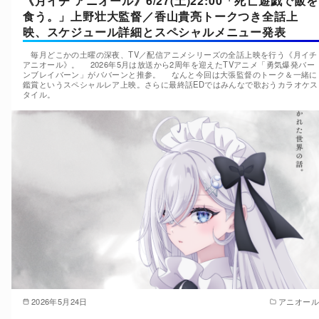
《月イチ アニオール》6/27(土)22:00「死亡遊戯で飯を
食う。」上野壮大監督／香山貴亮トークつき全話上
映、スケジュール詳細とスペシャルメニュー発表
毎月どこかの土曜の深夜、TV／配信アニメシリーズの全話上映を行う《月イチ
アニオール》。 2026年5月は放送から2周年を迎えたTVアニメ「勇気爆発バー
ンブレイバーン」がババーンと推参。 なんと今回は大張監督のトーク＆一緒に
鑑賞というスペシャルレア上映。さらに最終話EDではみんなで歌おうカラオケス
タイル。
2026年5月24日
アニオール