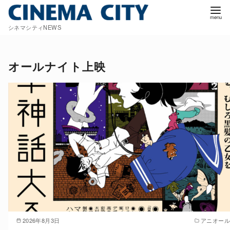
コ
ン
シネマシティNEWS
テ
ン
ツ
オールナイト上映
へ
移
動
2026年8月3日
アニオール