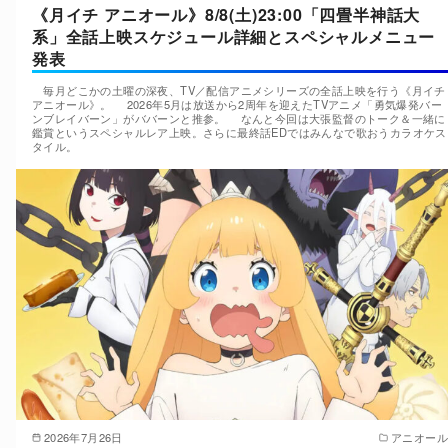
《月イチ アニオール》8/8(土)23:00「四畳半神話大
系」全話上映スケジュール詳細とスペシャルメニュー
発表
毎月どこかの土曜の深夜、TV／配信アニメシリーズの全話上映を行う《月イチ
アニオール》。 2026年5月は放送から2周年を迎えたTVアニメ「勇気爆発バー
ンブレイバーン」がババーンと推参。 なんと今回は大張監督のトーク＆一緒に
鑑賞というスペシャルレア上映。さらに最終話EDではみんなで歌おうカラオケス
タイル。
2026年7月26日
アニオール