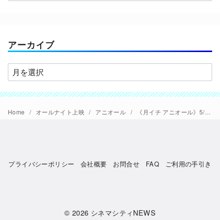
テ
ゴ
リ
ー
アーカイブ
ア
ー
カ
イ
Home
オールナイト上映
アニオール
《月イチ アニオール》5/17(土)23:00「ガンバの冒険14-26話」、スケジュール詳細とスペシャルメニュー発表
ブ
プライバシーポリシー
会社概要
お問合せ
FAQ
ご利用の手引き
© 2026
シネマシティNEWS