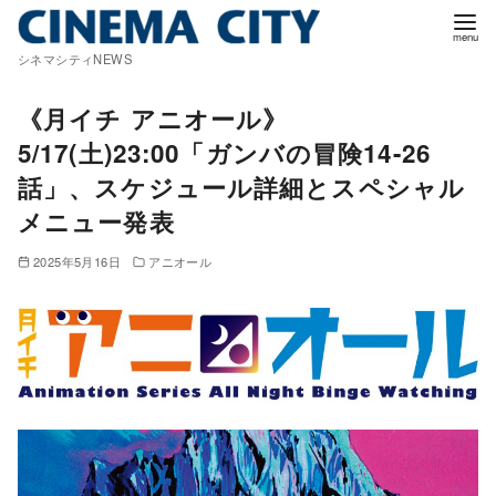
コ
ン
シネマシティNEWS
テ
ン
《月イチ アニオール》
ツ
5/17(土)23:00「ガンバの冒険14-26
へ
話」、スケジュール詳細とスペシャル
移
メニュー発表
動
2025年5月16日
アニオール