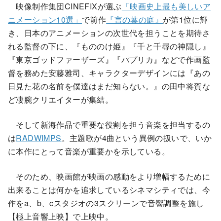
映像制作集団CINEFIXが選ぶ
「映画史上最も美しいア
ニメーション10選」
で前作
『言の葉の庭』
が第1位に輝
き、日本のアニメーションの次世代を担うことを期待さ
れる監督の下に、『もののけ姫』『千と千尋の神隠し』
『東京ゴッドファーザーズ』『パプリカ』などで作画監
督を務めた安藤雅司、キャラクターデザインには『あの
日見た花の名前を僕達はまだ知らない。』の田中将賀な
ど凄腕クリエイターが集結。
そして新海作品で重要な役割を担う音楽を担当するの
は
RADWIMPS
。主題歌が4曲という異例の扱いで、いか
に本作にとって音楽が重要かを示している。
そのため、映画館が映画の感動をより増幅するために
出来ることは何かを追求しているシネマシティでは、今
作をa、b、cスタジオの3スクリーンで音響調整を施し
【極上音響上映】で上映中。