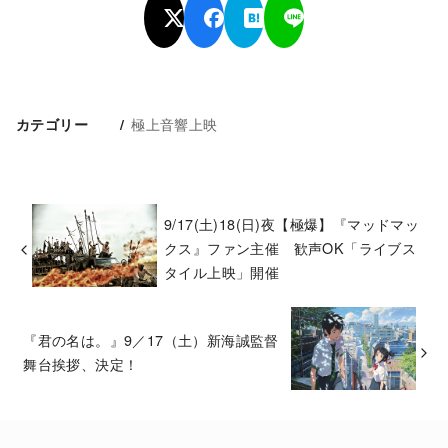
極上音響上映
カテゴリー
9/17(土)18(日)夜【極爆】『マッドマッ
クス』ファン主催 歓声OK「ライブス
タイル上映」開催
『君の名は。』9／17（土）新海誠監督
舞台挨拶、決定！