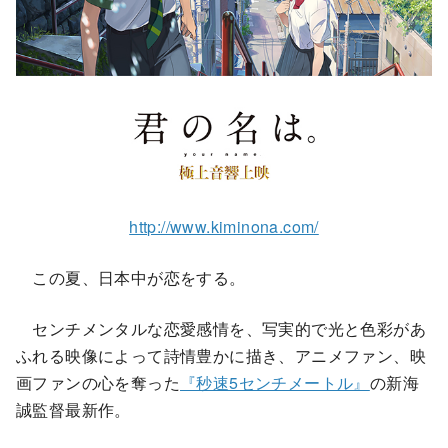
http://www.kiminona.com/
この夏、日本中が恋をする。
センチメンタルな恋愛感情を、写実的で光と色彩があ
ふれる映像によって詩情豊かに描き、アニメファン、映
画ファンの心を奪った
『秒速5センチメートル』
の新海
誠監督最新作。