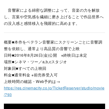
音響家による綿密な調整によって、音楽の力を解放
し、言葉や空気感を繊細に磨き上げることで作品世界へ
の没入感と感情移入を飛躍的に高めます。
概要■本作をベテラン音響家にスクリーンごとに音響調
整を依頼し、通常より高品質の音響で上映
日時■2016年8月26日(金)公開 ※終映日は未定
場所■シネマ・ツー／a,b,cスタジオ
対象回■すべての上映回
料金■通常料金 ※前売券受入可
上映時間の確認・Web予約は→
https://res.cinemacity.co.jp/TicketReserver/studio/movie
/793