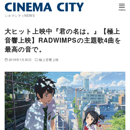
コ
ン
シネマシティNEWS
テ
ン
大ヒット上映中『君の名は。』【極上
ツ
音響上映】RADWIMPSの主題歌4曲を
へ
最高の音で。
移
動
2019年1月30日
極上音響上映