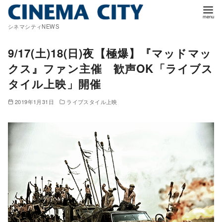
コ
ン
シネマシティNEWS
テ
ン
9/17(土)18(日)夜【極爆】『マッドマッ
ツ
クス』ファン主催 歓声OK「ライブス
へ
タイル上映」開催
移
動
2019年1月31日
ライブスタイル上映