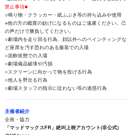
禁止事項■
○鳴り物・クラッカー・紙ふぶき等の持ち込みや使用
※他の方の鑑賞の妨げになるものはご遠慮ください。己
の声だけで勝負してください。
○劇場内を走り回る行為、顔以外へのペインティングな
ど座席を汚す恐れのある服装での入場
○泥酔状態での入場
○劇場備品破壊や汚損
○スクリーンに向かって物を投げる行為
○他人を野次る行為
○劇場スタッフの指示に従わない等の迷惑行為
主催者紹介
企画・協力
「マッドマックスFR」絶叫上映アカウント(非公式)