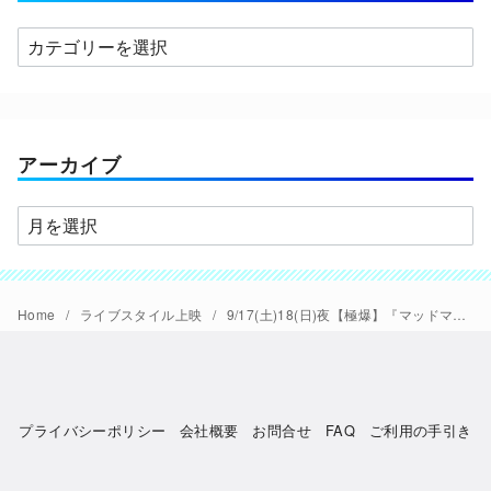
カ
テ
ゴ
リ
ー
アーカイブ
ア
ー
カ
イ
Home
ライブスタイル上映
9/17(土)18(日)夜【極爆】『マッドマックス』ファン主催 歓声OK「ライブスタイル上映」開催
ブ
プライバシーポリシー
会社概要
お問合せ
FAQ
ご利用の手引き