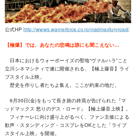
公式HP
http://wwws.warnerbros.co.jp/madmaxfuryroad/
【極爆】では、あなたの悲鳴は誰にも聞こえない…
日本におけるウォーボーイズの聖地“ヴァルハラ”こと
立川シネマシティで遂に開催される、【極上爆音】ライ
ブスタイル上映。
歴史を作りし者たちよ集え。ここが約束の地だ。
9月30日(金)をもって長き旅の終焉が告げられた『マ
ッドマックス 怒りのデス・ロード』【極上爆音上映】。
フィナーレに向け盛り上がるべく、ファン主催による
歓声・スタンディング・コスプレをOKとした「ライブ
スタイル上映」を開催。