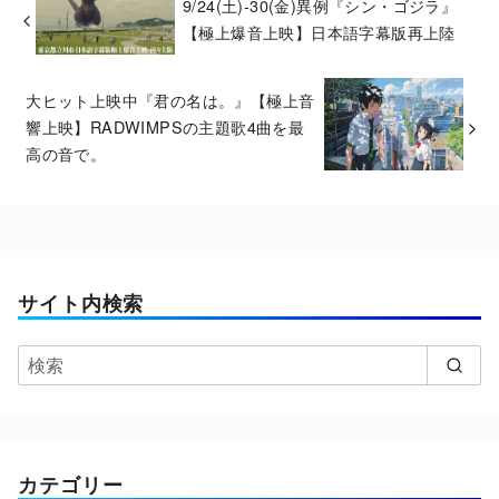
9/24(土)-30(金)異例『シン・ゴジラ』
【極上爆音上映】日本語字幕版再上陸
大ヒット上映中『君の名は。』【極上音
響上映】RADWIMPSの主題歌4曲を最
高の音で。
サイト内検索
カテゴリー