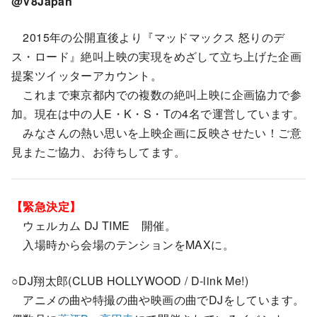
@V8Japan
2015年の公開直後より『マッドマックス 怒りのデ
ス・ロード』絶叫上映の実現をめざして立ち上げた企画
提案ツイッターアカウント。
これまで東京都内での複数の絶叫上映に企画協力で参
加。現在は中の人E・K・S・Tの4名で運営しています。
みなさんの熱い思いを上映企画に反映させたい！ご意
見またご協力、お待ちしてます。
【緊急決定】
ウェルカム DJ TIME 開催。
入場時から会場のテンションをMAXに。
○DJ翔太郎(CLUB HOLLYWOOD / D-link Me!)
アニメの曲や特撮の曲や映画の曲でDJをしています。