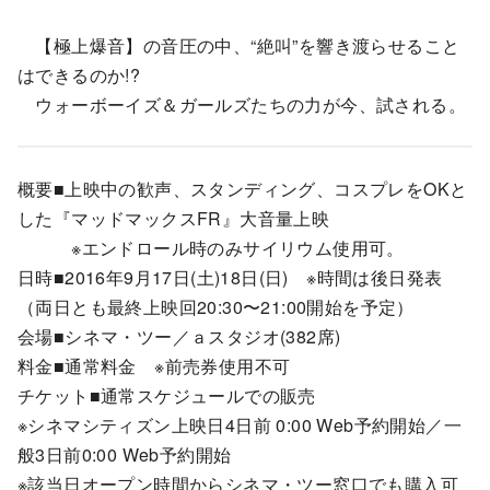
【極上爆音】の音圧の中、“絶叫”を響き渡らせること
はできるのか!?
ウォーボーイズ＆ガールズたちの力が今、試される。
概要■上映中の歓声、スタンディング、コスプレをOKと
した『マッドマックスFR』大音量上映
※エンドロール時のみサイリウム使用可。
日時■2016年9月17日(土)18日(日) ※時間は後日発表
（両日とも最終上映回20:30〜21:00開始を予定）
会場■シネマ・ツー／ａスタジオ(382席)
料金■通常料金 ※前売券使用不可
チケット■通常スケジュールでの販売
※シネマシティズン上映日4日前 0:00 Web予約開始／一
般3日前0:00 Web予約開始
※該当日オープン時間からシネマ・ツー窓口でも購入可