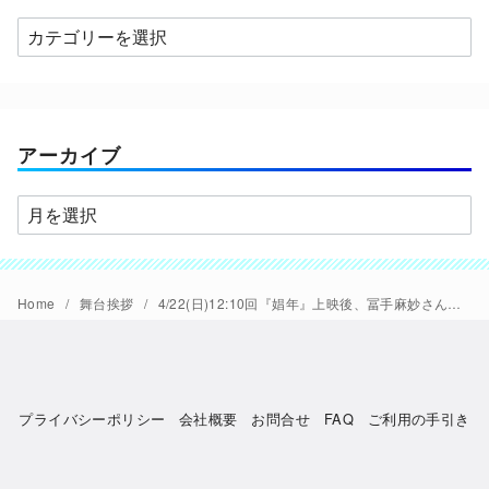
カ
テ
ゴ
リ
ー
アーカイブ
ア
ー
カ
イ
Home
舞台挨拶
4/22(日)12:10回『娼年』上映後、冨手麻妙さん舞台挨拶開催
ブ
プライバシーポリシー
会社概要
お問合せ
FAQ
ご利用の手引き