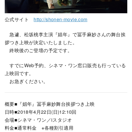
公式サイト
http://shonen-movie.com
急遽、松坂桃李主演『娼年』で冨手麻妙さんの舞台挨
拶つき上映が決定いたしました。
終映後のご登壇の予定です。
すでにWeb予約、シネマ・ワン窓口販売も行っている
上映回です。
お急ぎください。
概要■『娼年』冨手麻妙舞台挨拶つき上映
日時■2018年4月22日(日)12:10回
会場■シネマ・ワン／iスタジオ
料金■通常料金 ※各種割引適用