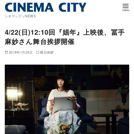
コ
ン
シネマシティNEWS
テ
ン
4/22(日)12:10回『娼年』上映後、冨手
ツ
麻妙さん舞台挨拶開催
へ
移
2019年1月24日
舞台挨拶
動