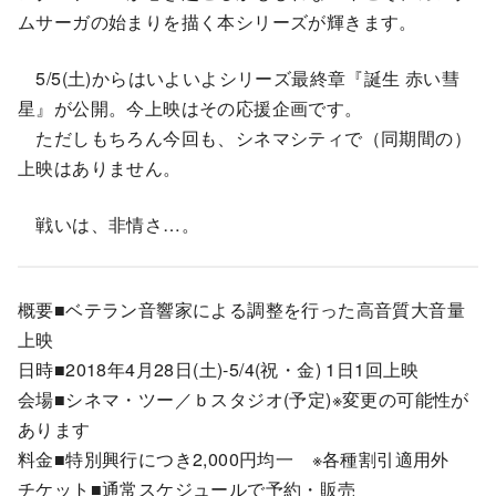
ムサーガの始まりを描く本シリーズが輝きます。
5/5(土)からはいよいよシリーズ最終章『誕生 赤い彗
星』が公開。今上映はその応援企画です。
ただしもちろん今回も、シネマシティで（同期間の）
上映はありません。
戦いは、非情さ…。
概要■ベテラン音響家による調整を行った高音質大音量
上映
日時■2018年4月28日(土)-5/4(祝・金) 1日1回上映
会場■シネマ・ツー／ｂスタジオ(予定)※変更の可能性が
あります
料金■特別興行につき2,000円均一 ※各種割引適用外
チケット■通常スケジュールで予約・販売