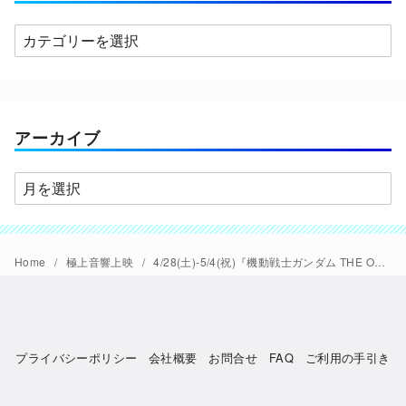
カ
テ
ゴ
リ
ー
アーカイブ
ア
ー
カ
イ
Home
極上音響上映
4/28(土)-5/4(祝)『機動戦士ガンダム THE ORIGIN 激突 ルウム会戦』【極音】上映決定
ブ
プライバシーポリシー
会社概要
お問合せ
FAQ
ご利用の手引き