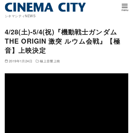
コ
ン
シネマシティNEWS
テ
ン
4/28(土)-5/4(祝)『機動戦士ガンダム
ツ
THE ORIGIN 激突 ルウム会戦』【極
へ
音】上映決定
移
動
2019年1月24日
極上音響上映