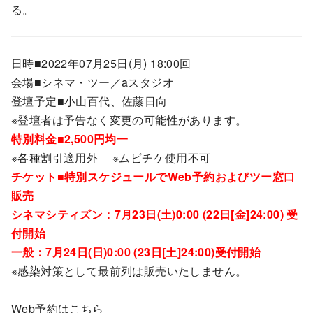
る。
日時■2022年07月25日(月) 18:00回
会場■シネマ・ツー／aスタジオ
登壇予定■小山百代、佐藤日向
※登壇者は予告なく変更の可能性があります。
特別料金■2,500円均一
※各種割引適用外 ※ムビチケ使用不可
チケット■特別スケジュールでWeb予約およびツー窓口
販売
シネマシティズン：7月23日(土)0:00 (22日[金]24:00) 受
付開始
一般：7月24日(日)0:00 (23日[土]24:00)受付開始
※感染対策として最前列は販売いたしません。
Web予約はこちら