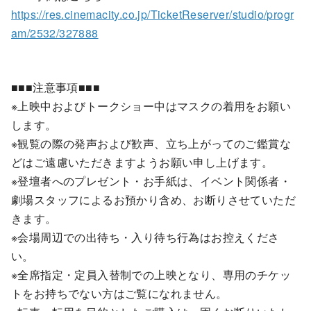
https://res.cinemacity.co.jp/TicketReserver/studio/progr
am/2532/327888
■■■注意事項■■■
※上映中およびトークショー中はマスクの着用をお願い
します。
※観覧の際の発声および歓声、立ち上がってのご鑑賞な
どはご遠慮いただきますようお願い申し上げます。
※登壇者へのプレゼント・お手紙は、イベント関係者・
劇場スタッフによるお預かり含め、お断りさせていただ
きます。
※会場周辺での出待ち・入り待ち行為はお控えくださ
い。
※全席指定・定員入替制での上映となり、専用のチケッ
トをお持ちでない方はご覧になれません。