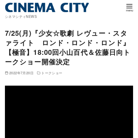
コ
ン
シネマシティNEWS
テ
ン
7/25(月)『少女☆歌劇 レヴュー・スタ
ツ
ァライト ロンド・ロンド・ロンド』
へ
【極音】18:00回小山百代＆佐藤日向ト
移
ークショー開催決定
動
2022年7月20日
トークショー