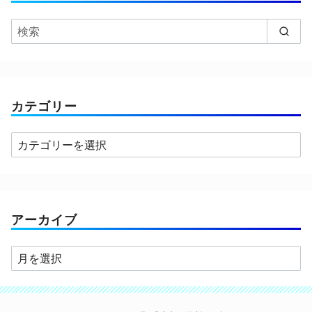
カテゴリー
カ
テ
ゴ
リ
ー
アーカイブ
ア
ー
カ
イ