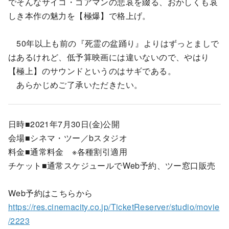
でそんなサイコ・ゴアマンの悲哀を綴る、おかしくも哀
しき本作の魅力を【極爆】で格上げ。
50年以上も前の『死霊の盆踊り』よりはずっとましで
はあるけれど、低予算映画には違いないので、やはり
【極上】のサウンドというのはサギである。
あらかじめご了承いただきたい。
日時■2021年7月30日(金)公開
会場■シネマ・ツー／bスタジオ
料金■通常料金 ※各種割引適用
チケット■通常スケジュールでWeb予約、ツー窓口販売
Web予約はこちらから
https://res.cinemacity.co.jp/TicketReserver/studio/movie
/2223