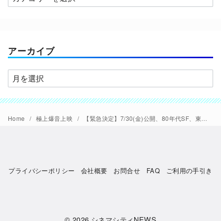
テ
ゴ
リ
ー
アーカイブ
ア
ー
カ
イ
Home
極上爆音上映
【緊急決定】7/30(金)公開、80年代SF、東映特撮愛がビンビン伝わってくるカナダ発のボンクラ映画『サイコ・ゴアマン』、昨年の『死霊の盆踊り』に続く、ヤケクソ【極爆】決定。
ブ
プライバシーポリシー
会社概要
お問合せ
FAQ
ご利用の手引き
© 2026
シネマシティNEWS