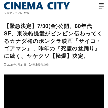
コ
ン
シネマシティNEWS
テ
ン
【緊急決定】7/30(金)公開、80年代
ツ
SF、東映特撮愛がビンビン伝わってく
へ
るカナダ発のボンクラ映画『サイコ・
移
ゴアマン』、昨年の『死霊の盆踊り』
動
に続く、ヤケクソ【極爆】決定。
2021年7月21日
極上爆音上映