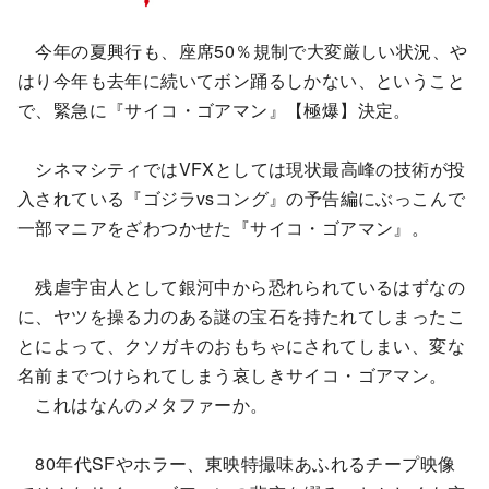
今年の夏興行も、座席50％規制で大変厳しい状況、や
はり今年も去年に続いてボン踊るしかない、ということ
で、緊急に『サイコ・ゴアマン』【極爆】決定。
シネマシティではVFXとしては現状最高峰の技術が投
入されている『ゴジラvsコング』の予告編にぶっこんで
一部マニアをざわつかせた『サイコ・ゴアマン』。
残虐宇宙人として銀河中から恐れられているはずなの
に、ヤツを操る力のある謎の宝石を持たれてしまったこ
とによって、クソガキのおもちゃにされてしまい、変な
名前までつけられてしまう哀しきサイコ・ゴアマン。
これはなんのメタファーか。
80年代SFやホラー、東映特撮味あふれるチープ映像