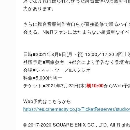
席でなければ観られなかった舞台全体の把握を可
力があります。
さらに舞台音響制作者自らが直接監修で贈るハイ
会える、NieRファンにはたまらない超貴重なイ
日時■2021年8月9日(月・祝) 13:00／17:20 2回
登壇予定■画像参考 ※都合により予告なく登壇
会場■シネマ・ツー／aスタジオ
料金■5,000円均一
チケット■2021年7月22日(木)
朝10:00
からWeb
Web予約はこちらから
https://res.cinemacity.co.jp/TicketReserver/studi
© 2017-2020 SQUARE ENIX CO., LTD. All Rights