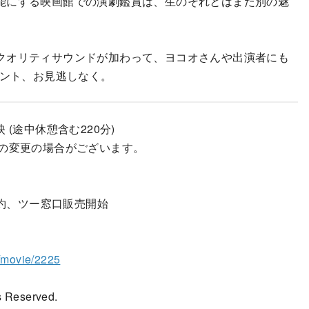
能にする映画館での演劇鑑賞は、生のそれとはまた別の魅
クオリティサウンドが加わって、ヨコオさんや出演者にも
ベント、お見逃しなく。
上映 (途中休憩含む220分)
者の変更の場合がございます。
予約、ツー窓口販売開始
o/movie/2225
 Reserved.