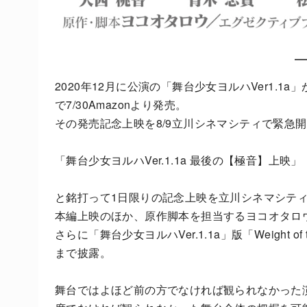
2020年12月に公演の「舞台少女ヨルハVer1.1a」
で7/30Amazonより発売。
その発売記念上映を8/9立川シネ
マシティで緊急開
「舞台少女
ヨルハVer.1.1a 最後の【極音】上映」
と銘打って1日限りの記念上映を立川シネマシテ
本編上映のほか、原作脚本を担当するヨコオタロ
さらに「
舞台少女ヨルハVer.1.1a」版「Weight
まで披露。
舞台ではよほど前の方でなければ観られなかった