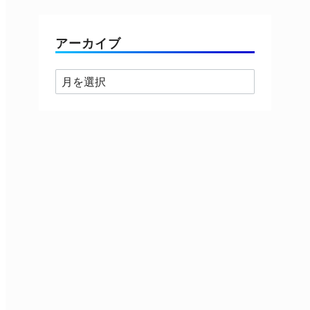
ゴ
リ
ー
アーカイブ
ア
ー
カ
イ
ブ