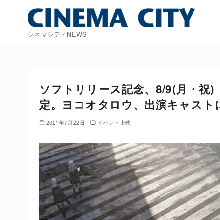
コ
ン
テ
シネマシティNEWS
ン
ツ
へ
移
ソフトリリース記念、8/9(月・祝)「
動
定。ヨコオタロウ、出演キャスト
2021年7月22日
イベント上映