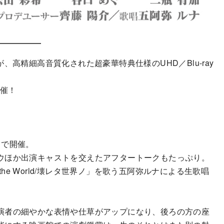
が
、高精細高音質化された超豪華特典仕様のUHD／Blu-ray
催！
ィで開催。
ウ
ほか出演キャストを交えたアフタートークもたっぷり。
 of the World/壊レタ世界ノ」を歌う五阿弥ルナによる生歌唱
演者の細やかな表情や仕草がアップになり、後ろの方の座