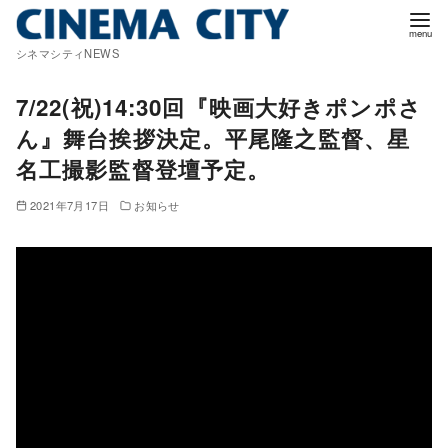
コ
ン
シネマシティNEWS
テ
ン
7/22(祝)14:30回『映画大好きポンポさ
ツ
ん』舞台挨拶決定。平尾隆之監督、星
へ
名工撮影監督登壇予定。
移
動
2021年7月17日
お知らせ