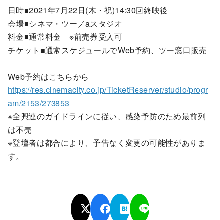
日時■2021年7月22日(木・祝)14:30回終映後
会場■シネマ・ツー／aスタジオ
料金■通常料金 ※前売券受入可
チケット■通常スケジュールでWeb予約、ツー窓口販売
Web予約はこちらから
https://res.cinemacity.co.jp/TicketReserver/studio/progr
am/2153/273853
※全興連のガイドラインに従い、感染予防のため最前列
は不売
※登壇者は都合により、予告なく変更の可能性がありま
す。