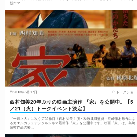
新作マ…
2013年5月17日
トークショー
西村知美20年ぶりの映画主演作 『家』を公開中。【5
／21（火）トークイベント決定】
『一遍上人』に次ぐ第22作目！西村知美主演・秋原北胤監督・島崎藤村原作によ
るカエルカフェデジタルシネマ最新作『家』を公開中です。映画『家』は、島崎
藤村作品の鬱…