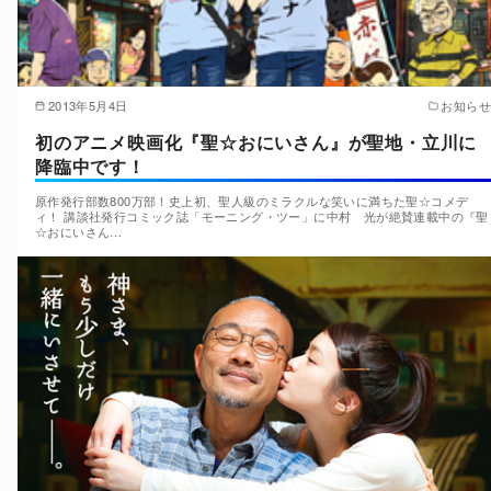
2013年5月4日
お知らせ
初のアニメ映画化『聖☆おにいさん』が聖地・立川に
降臨中です！
原作発行部数800万部！史上初、聖人級のミラクルな笑いに満ちた聖☆コメデ
ィ！ 講談社発行コミック誌「モーニング・ツー」に中村 光が絶賛連載中の『聖
☆おにいさん…