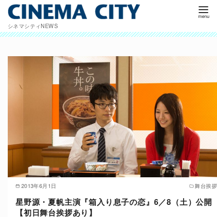
コ
ン
シネマシティNEWS
テ
ン
ツ
へ
移
動
2013年6月1日
舞台挨拶
星野源・夏帆主演『箱入り息子の恋』6／8（土）公開
【初日舞台挨拶あり】