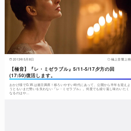
2013年5月8日
極上音響上映
【極音】『レ・ミゼラブル』5/11-5/17夕方の回
(17:50)復活します。
おかげ様でG.W.は連日満席！移ろいやすい時代にあって、公開から半年を迎えよ
うともいまだ勢いを失わない『レ・ミゼラブル』。何度でも繰り返し味わいたく
なるのはや…