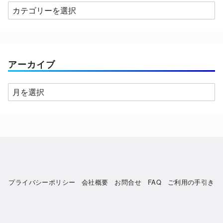
カ
テ
ゴ
リ
ー
アーカイブ
ア
ー
カ
イ
ブ
プライバシーポリシー
会社概要
お問合せ
FAQ
ご利用の手引き