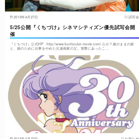
2013年4月27日
試写会
5/25公開『くちづけ』シネマシティズン優先試写会開
催
『くちづけ』公式HP http://www.kuchizuke-movie.com/ 心が７歳のままの娘
と、娘のために仕事をやめた元漫画家の父。実際にあったこ…
2013年4月22日
お知らせ