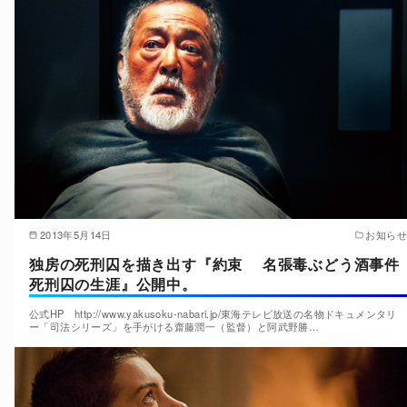
2013年5月14日
お知らせ
独房の死刑囚を描き出す『約束 名張毒ぶどう酒事件
死刑囚の生涯』公開中。
公式HP http://www.yakusoku-nabari.jp/東海テレビ放送の名物ドキュメンタリ
ー「司法シリーズ」を手がける齋藤潤一（監督）と阿武野勝…