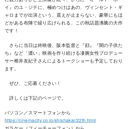
イ』のユ・ジテに、極めつけはあの、ヴィンセント・ギ
ャロまでが出演という、震えが止まらない、豪華にもほ
どがある布陣で繰り広げられる、この秋話題沸騰の大作
です！
さらに当日は終映後、阪本監督と『顔』『闇の子供た
ち』など「濃い」映画を作り続ける凄腕女性プロデュー
サー椎井友紀子さんによるトークショーも予定しており
ます。
ぜひ、ご応募ください！
詳しくは下記のページで。
パソコン／スマートフォンから
https://cinemacity.co.jp/shishakai/22th.html
ガラケー（フィーチャーフォン）から