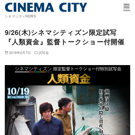
コ
ン
シネマシティNEWS
テ
ン
9/26(木)シネマシティズン限定試写
ツ
『人類資金』監督トークショー付開催
へ
移
2019年2月7日
試写会
動