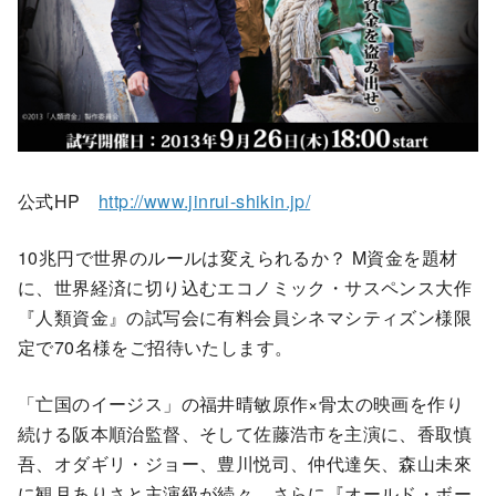
公式HP
http://www.jinrui-shikin.jp/
10兆円で世界のルールは変えられるか？ M資金を題材
に、世界経済に切り込むエコノミック・サスペンス大作
『人類資金』の試写会に有料会員シネマシティズン様限
定で70名様をご招待いたします。
「亡国のイージス」の福井晴敏原作×骨太の映画を作り
続ける阪本順治監督、そして佐藤浩市を主演に、香取慎
吾、オダギリ・ジョー、豊川悦司、仲代達矢、森山未來
に観月ありさと主演級が続々、さらに『オールド・ボー