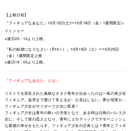
【上映日程】
『フィギュアなあなた』10月12日(土)〜10月18日（金）1週間限定レ
イトショー
※連日20：10より上映。
『私の奴隷になりなさい（R15＋）』10月19日（土）〜10月25日
（金）1週間限定上映
※連日19：00より上映。
『フィギュアなあなた』とは…
リストラを宣告された孤独なオタク青年が出会ったのは一体の美少女
フィギュア。血管まで透けて見えるが、心音はしない。夢か現実か…
フィギュア少女がサイボーク少女に変身！
フィギュア少女は青年の救いの天使となり、ある時は白鳥のバレエ少
女に、そして彼の恋人となり、青年にエロティックでデモーニッシュ
な最後の幸せをもたらす。フィギュア少女の正体とは？青年とフィギ