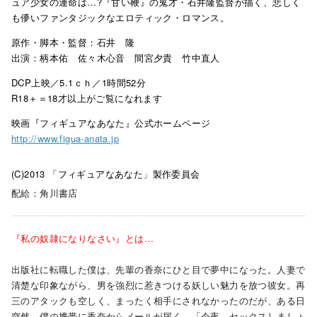
ュア少女の運命は…?『甘い鞭』の鬼才・石井隆監督が描く、悲しく
も儚いファンタジックなエロティック・ロマンス。
原作・脚本・監督：石井 隆
出演：柄本佑 佐々木心音 間宮夕貴 竹中直人
DCP上映／5.1ｃｈ／1時間52分
R18＋＝18才以上がご覧になれます
映画『フィギュアなあなた』公式ホームページ
http://www.figua-anata.jp
(C)2013 「フィギュアなあなた」製作委員会
配給：角川書店
『私の奴隷になりなさい』とは…
出版社に転職した僕は、先輩の香奈にひと目で夢中になった。人妻で
清楚な印象ながら、男を強烈に惹きつける妖しい魅力を放つ彼女。再
三のアタックも空しく、まったく相手にされなかったのだが、ある日
突然、僕の携帯に香奈からメールが届く。「今夜、セックスしましょ