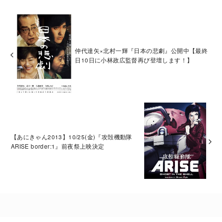
仲代達矢×北村一輝『日本の悲劇』公開中【最終
日10日に小林政広監督再び登壇します！】
【あにきゃん2013】10/25(金)『攻殻機動隊
ARISE border:1』前夜祭上映決定