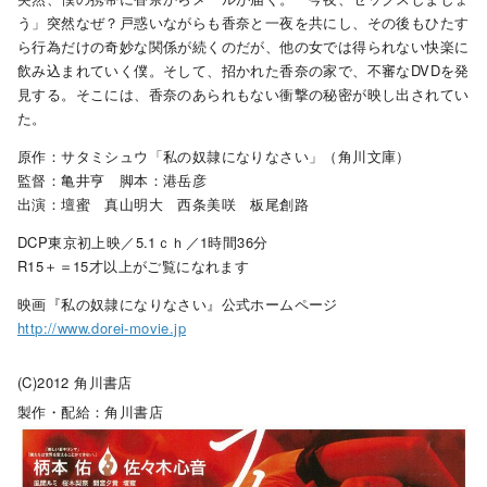
う」突然なぜ？戸惑いながらも香奈と一夜を共にし、その後もひたす
ら行為だけの奇妙な関係が続くのだが、他の女では得られない快楽に
飲み込まれていく僕。そして、招かれた香奈の家で、不審なDVDを発
見する。そこには、香奈のあられもない衝撃の秘密が映し出されてい
た。
原作：サタミシュウ「私の奴隷になりなさい」（角川文庫）
監督：亀井亨 脚本：港岳彦
出演：壇蜜 真山明大 西条美咲 板尾創路
DCP東京初上映／5.1ｃｈ／1時間36分
R15＋＝15才以上がご覧になれます
映画『私の奴隷になりなさい』公式ホームページ
http://www.dorei-movie.jp
(C)2012 角川書店
製作・配給：角川書店