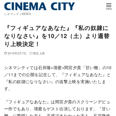
コ
ン
シネマシティNEWS
テ
ン
『フィギュアなあなた』『私の奴隷に
ツ
なりなさい』を10／12（土）より週替
へ
り上映決定！
移
動
2019年2月7日
限定上映
シネマシティでは石井隆×壇蜜×間宮夕貴「甘い鞭」の10
／11までの公開を記念して、『フィギュアなあなた』と
『私の奴隷になりなさい』の追撃上映を実施いたしま
す。
『フィギュアなあなた』は間宮夕貴のスクリーンデビュ
ー作でもあり、壇蜜もゲスト出演しております。「甘い
鞭」に驚愕した方も、共感できなかった方も、石井隆作