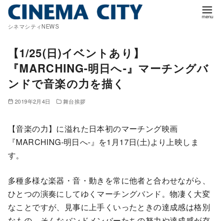
コ
ン
シネマシティNEWS
テ
ン
【1/25(日)イベントあり】
ツ
『MARCHING-明日へ-』マーチングバ
へ
ンドで音楽の力を描く
移
動
2019年2月4日
舞台挨拶
【音楽の力】に溢れた日本初のマーチング映画
『MARCHING-明日へ-』を1月17日(土)より上映しま
す。
多種多様な楽器・音・動きを常に他者と合わせながら、
ひとつの演奏にしてゆくマーチングバンド。物凄く大変
なことですが、見事に上手くいったときの達成感は格別
なもの。そんなバンドメンバーたちの努力や達成感が存