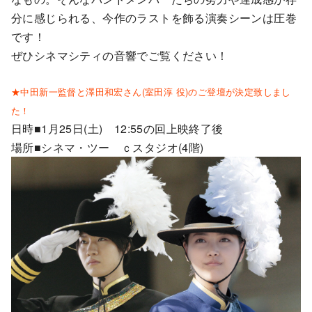
分に感じられる、今作のラストを飾る演奏シーンは圧巻
です！
ぜひシネマシティの音響でご覧ください！
★中田新一監督と澤田和宏さん(室田淳 役)のご登壇が決定致しまし
た！
日時■1月25日(土) 12:55の回上映終了後
場所■シネマ・ツー ｃスタジオ(4階)