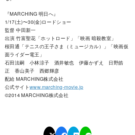
『MARCHING 明日へ』
1/17(土)〜30(金)ロードショー
監督 中田新一
出演 竹富聖花「ホットロード」「映画 暗殺教室」
桜田通「テニスの王子さま（ミュージカル）」「映画仮
面ライダー電王」
石田法嗣 小林涼子 酒井敏也 伊藤かずえ 日野皓
正 香山美子 西郷輝彦
配給 MARCHING株式会社
公式サイト
www.marching-movie.jp
©2014 MARCHING株式会社