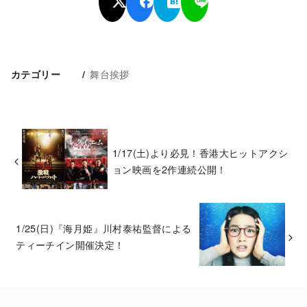
舞台挨拶
カテゴリー
1/17(土)より必見！香港大ヒットアクシ
ョン映画を2作連続公開！
1/25(日)『海月姫』川村泰祐監督による
ティーチイン開催決定！