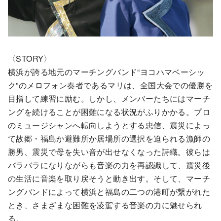
〈STORY〉
横浜が誇る地元のマーチングバンド“ヨコハマベーシッ
ク”のメロフォン奏者であるマリは、全国大会での優勝を
目指して練習に励む。しかし、メンバーたちにはマーチ
ングを続けることが困難になる状況がふりかかる。プロ
のミュージシャンへ転向しようとする忠信、震災によっ
て故郷・福島か避難所か居場所の選択を迫られる漁師の
勝男、震災で母を失い音が出せなくなった詩織。彼らは
バラバラになりながらも音楽の力を再認識して、震災後
の生活に音楽を取り戻そうと動き出す。そして、マーチ
ングバンドによって横浜と福島の二つの港町が繋がれた
とき、さまざまな困難を凌駕する音楽の力に魅せられ
る。