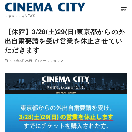
コ
ン
シネマシティNEWS
テ
ン
【休館】3/28(土)29(日)東京都からの外
ツ
出自粛要請を受け営業を休止させてい
へ
ただきます
移
動
2020年3月26日
メールマガジン