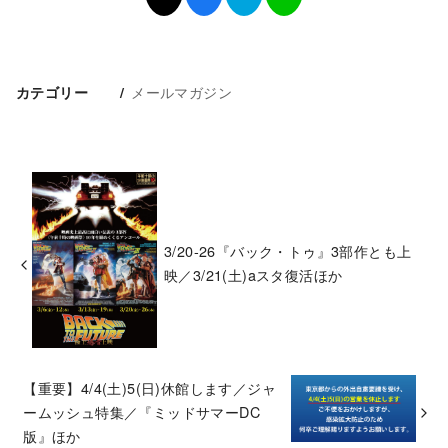
メールマガジン
カテゴリー
3/20-26『バック・トゥ』3部作とも上
映／3/21(土)aスタ復活ほか
【重要】4/4(土)5(日)休館します／ジャ
ームッシュ特集／『ミッドサマーDC
版』ほか