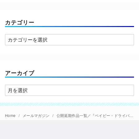
カテゴリー
カ
テ
ゴ
リ
ー
アーカイブ
ア
ー
カ
イ
Home
メールマガジン
公開延期作品一覧／『ベイビー・ドライバー』『はじまりのうた』【極音】ほか
ブ