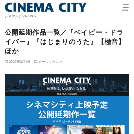
コ
ン
シネマシティNEWS
テ
ン
公開延期作品一覧／『ベイビー・ドラ
ツ
イバー』『はじまりのうた』【極音】
へ
ほか
移
動
2020年3月4日
メールマガジン