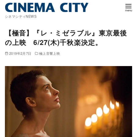
コ
ン
シネマシティNEWS
テ
ン
【極音】『レ・ミゼラブル』東京最後
ツ
の上映 6/27(木)千秋楽決定。
へ
移
2019年2月7日
極上音響上映
動