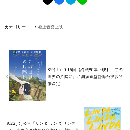
極上音響上映
カテゴリー
8/9(土)10:15回【終戦80年上映】『この
世界の片隅に』片渕須直監督舞台挨拶開
催決定
8/22(金)公開『リンダ リンダ リンダ
4K』青春音楽映画の金字塔が【極上音