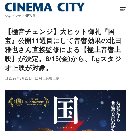
コ
ン
シネマシティNEWS
テ
ン
【極音チェンジ】大ヒット御礼『国
ツ
宝』公開11週目にして音響効果の北田
へ
雅也さん直接監修による【極上音響上
移
映】が決定。8/15(金)から、f,gスタジ
動
オ上映が対象。
2025年8月25日
極上音響上映