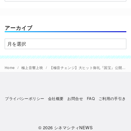
テ
ゴ
リ
ー
アーカイブ
ア
ー
カ
イ
Home
極上音響上映
【極音チェンジ】大ヒット御礼『国宝』公開11週目にして音響効果の北田雅也さん直接監修による【極上音響上映】が決定。8/15(金)から、f,gスタジオ上映が対象。
ブ
プライバシーポリシー
会社概要
お問合せ
FAQ
ご利用の手引き
© 2026
シネマシティNEWS