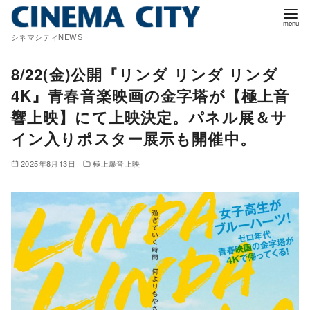
コ
ン
シネマシティNEWS
テ
ン
8/22(金)公開『リンダ リンダ リンダ
ツ
4K』青春音楽映画の金字塔が【極上音
へ
響上映】にて上映決定。パネル展＆サ
移
イン入りポスター展示も開催中。
動
2025年8月13日
極上爆音上映