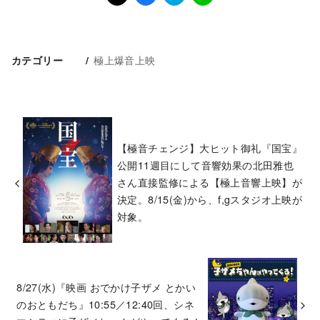
極上爆音上映
カテゴリー
【極音チェンジ】大ヒット御礼『国宝』
公開11週目にして音響効果の北田雅也
さん直接監修による【極上音響上映】が
決定。8/15(金)から、f,gスタジオ上映が
対象。
8/27(水)『映画 おでかけ子ザメ とかい
のおともだち』10:55／12:40回、シネ