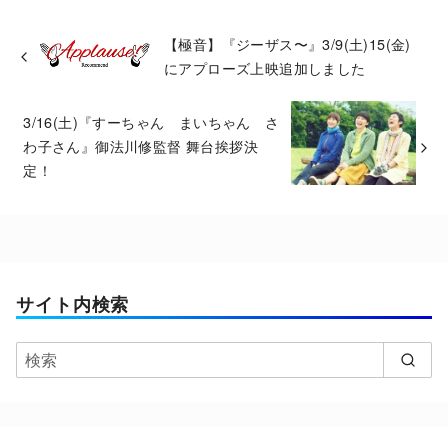
【極音】『ジーザス〜』3/9(土)15(金)
にアプローズ上映追加しました
3/16(土)『すーちゃん まいちゃん さ
わ子さん』御法川修監督 舞台挨拶決
定！
サイト内検索