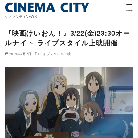
コ
ン
シネマシティNEWS
テ
ン
『映画けいおん！』3/22(金)23:30オー
ツ
ルナイト ライブスタイル上映開催
へ
移
2019年2月7日
ライブスタイル上映
動