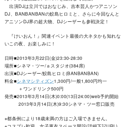
出演DJは立川ではおなじみ、吉本芸人かつアニソン
DJ、BANBANBANの鮫島ヒロミと、さらに今回なんと
アニソンDJ界の超大物、DJシーザーも参戦決定！
『けいおん！』関連イベント最後の大ネタかも知れな
いこの夜、お楽しみに！
日時■2013年3月22日(金)23:30-28:30
場所■シネマ・ツー/ａスタジオ(384席)
出演■DJシーザー/鮫島ヒロミ(BANBANBAN)
料金■
シネマシティズン
1,300円/一般1,800円均一
＋ワンドリンク500円
発売■2013年3月14日(木)0:00(13日24:00)web予約開始
2013年3月14日(木)9:30シネマ・ツー窓口販売
※都条例により18歳未満の方はご入場できません。
※コスプレ歓迎 女子更衣スペース開設(詳細下記URL)