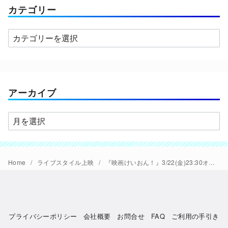
カテゴリー
カ
テ
ゴ
リ
ー
アーカイブ
ア
ー
カ
イ
Home
ライブスタイル上映
『映画けいおん！』3/22(金)23:30オールナイト ライブスタイル上映開催
ブ
プライバシーポリシー
会社概要
お問合せ
FAQ
ご利用の手引き