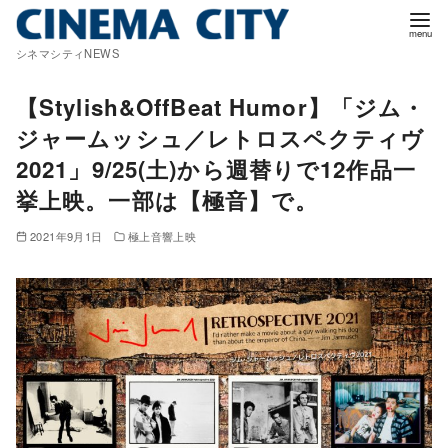
コ
ン
シネマシティNEWS
テ
ン
【Stylish&OffBeat Humor】「ジム・
ツ
ジャームッシュ／レトロスペクティヴ
へ
2021」9/25(土)から週替りで12作品一
移
挙上映。一部は【極音】で。
動
2021年9月1日
極上音響上映