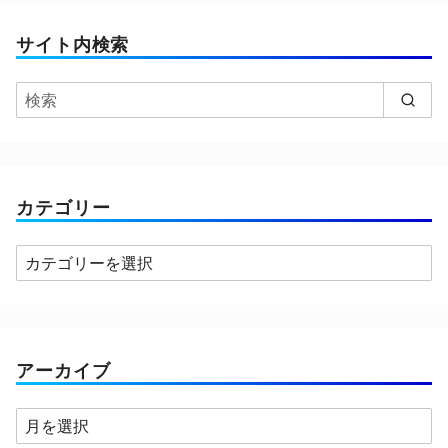
サイト内検索
カテゴリー
カ
テ
ゴ
リ
ー
アーカイブ
ア
ー