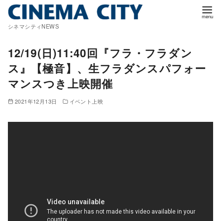
コ
ン
シネマシティNEWS
テ
ン
12/19(日)11:40回『フラ・フラダン
ツ
ス』【極音】、生フラダンスパフォー
へ
マンスつき上映開催
移
動
2021年12月13日
イベント上映