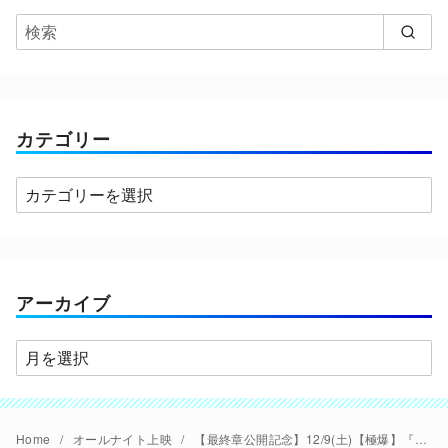
カテゴリー
カ
テ
ゴ
リ
ー
アーカイブ
ア
ー
カ
イ
Home
オールナイト上映
【最終章公開記念】12/9(土)【極爆】『ガルパン』TV版＋アンツィオ戦＋劇場版＋最終章1話オールナイトマラソン上映開催