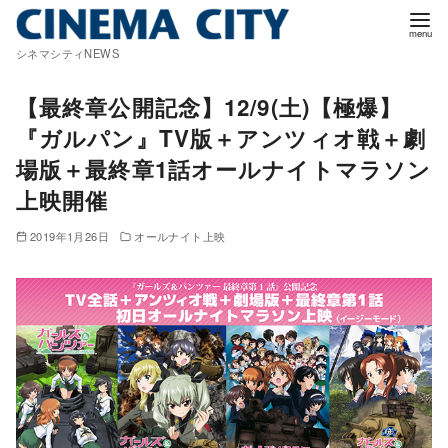
コ
ン
シネマシティNEWS
テ
ン
【最終章公開記念】12/9(土)【極爆】
ツ
『ガルパン』TV版＋アンツィオ戦＋劇
へ
場版＋最終章1話オールナイトマラソン
移
上映開催
動
2019年1月26日
オールナイト上映