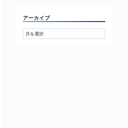
ゴ
リ
ー
アーカイブ
ア
ー
カ
イ
ブ