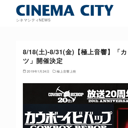
コ
ン
テ
シネマシティNEWS
ン
ツ
へ
移
8/18(土)-8/31(金)【極上音
動
ツ」開催決定
2019年1月24日
極上音響上映