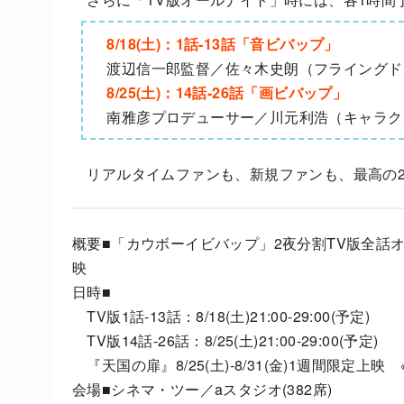
8/18(土)：1話-13話「音ビバップ」
渡辺信一郎監督／佐々木史朗（フライングド
8/25(土)：14話-26話「画ビバップ」
南雅彦プロデューサー／川元利浩（キャラク
リアルタイムファンも、新規ファンも、最高の2
概要■「カウボーイビバップ」2夜分割TV版全話
映
日時■
TV版1話-13話：8/18(土)21:00-29:00(予定)
TV版14話-26話：8/25(土)21:00-29:00(予定)
『天国の扉』8/25(土)-8/31(金)1週間限定上
会場■シネマ・ツー／aスタジオ(382席)