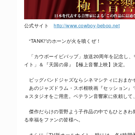
公式サイト
http://www.cowboy-bebop.net
“TANK!”のホーンが火を噴くぜ！
「カウボーイビバップ」放送20周年を記念し、
イト」＆『天国の扉』【極上音響上映】決定。
ビッグバンドジャズならシネマシティにおまか
あのジャズドラム・スポ根映画『セッション』
ａスタジオをご用意。ベテラン音響家に依頼して
傑作だらけの菅野よう子作品の中でもひときわ
る幸福をファンの皆様へ。
さらに「TV版オールナイト」時には、各1時間