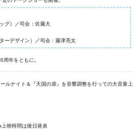
ッグ）／司会：佐藤大
ターデザイン）／司会：藤津亮太
0周年をともに。
オールナイト＆『天国の扉』を音響調整を行っての大音量上
映 ※上映時間は後日発表