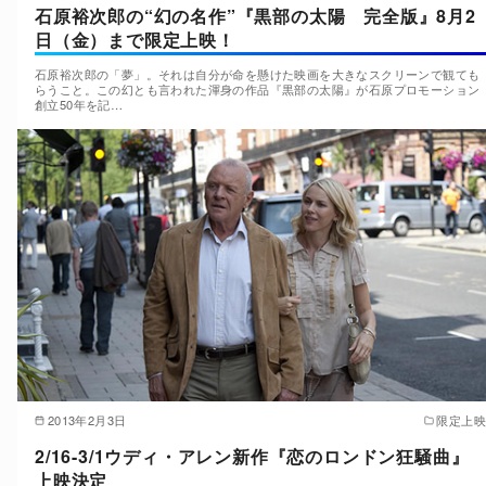
石原裕次郎の“幻の名作”『黒部の太陽 完全版』8月2
日（金）まで限定上映！
石原裕次郎の「夢」。それは自分が命を懸けた映画を大きなスクリーンで観ても
らうこと。この幻とも言われた渾身の作品『黒部の太陽』が石原プロモーション
創立50年を記…
2013年2月3日
限定上映
2/16-3/1ウディ・アレン新作『恋のロンドン狂騒曲』
上映決定