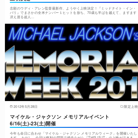
念願のウディ・アレン監督最新作、ようやく上映決定！『ミッドナイト・イン・
パリ』でまさかの全米ナンバー１ヒットを放ち、70歳も半ばを越えて、ますます
冴え渡る超人…
2012年5月28日
限定上映
マイケル・ジャクソン メモリアルイベント
6/16(土)-23(土)開催
今年も命日に合わせ「マイケル・ジャクソン メモリアルウィーク」を開催いたし
ます。 ただし、今回は権利の問題で残念ながら『THIS IS IT』の上映ができま