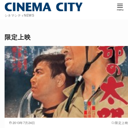
コ
ン
シネマシティNEWS
テ
ン
ツ
限定上映
へ
移
動
2013年7月24日
限定上映