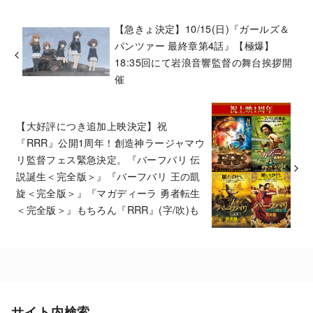
【急きょ決定】10/15(日)『ガールズ＆
パンツァー 最終章第4話』【極爆】
18:35回にて岩浪音響監督の舞台挨拶開
催
【大好評につき追加上映決定】祝
『RRR』公開1周年！創造神ラージャマウ
リ監督フェス緊急決定。『バーフバリ 伝
説誕生＜完全版＞』『バーフバリ 王の凱
旋＜完全版＞』『マガディーラ 勇者転生
＜完全版＞』もちろん『RRR』(字/吹)も
サイト内検索