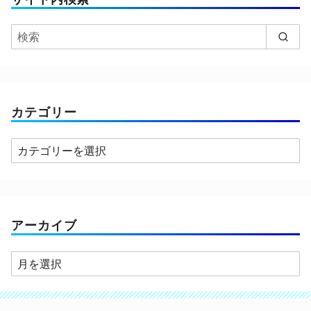
カテゴリー
カ
テ
ゴ
リ
ー
アーカイブ
ア
ー
カ