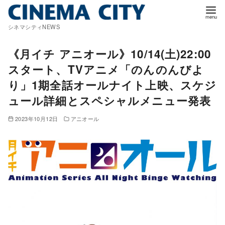
コ
ン
シネマシティNEWS
テ
ン
《月イチ アニオール》10/14(土)22:00
ツ
スタート、TVアニメ「のんのんびよ
へ
り」1期全話オールナイト上映、スケジ
移
ュール詳細とスペシャルメニュー発表
動
2023年10月12日
アニオール