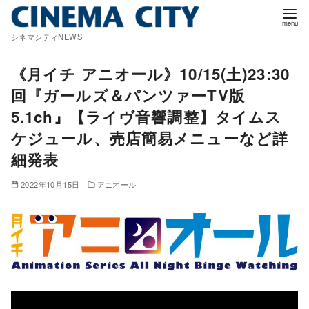
コ
ン
シネマシティNEWS
テ
ン
《月イチ アニオール》10/15(土)23:30
ツ
回『ガールズ＆パンツァーTV版
へ
5.1ch』【ライヴ音響調整】タイムス
移
ケジュール、売店簡易メニューなど詳
動
細発表
2022年10月15日
アニオール