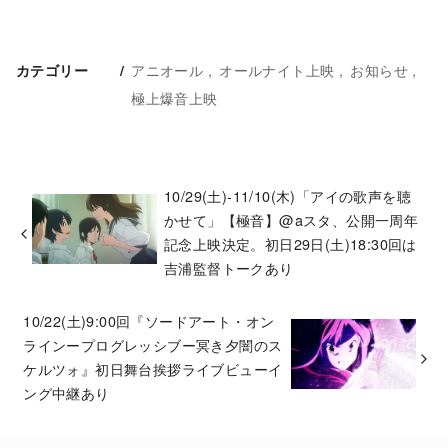
アニオール
オールナイト上映
お知らせ
カテゴリー
極上爆音上映
10/29(土)-11/10(木)「アイの歌声を聴
かせて」【極音】@aスタ、公開一周年
記念上映決定。初日29日(土)18:30回は
吉浦監督トークあり
10/22(土)9:00回『ソードアート・オン
ラインープログレッシブー冥き夕闇のス
ケルツォ』初日舞台挨拶ライブビューイ
ング中継あり