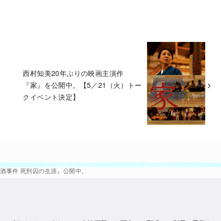
西村知美20年ぶりの映画主演作
『家』を公開中。【5／21（火）トー
クイベント決定】
酒事件 死刑囚の生涯』公開中。