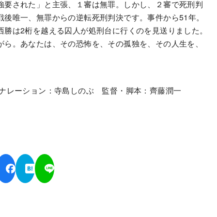
強要された」と主張、１審は無罪。しかし、２審で死刑判
戦後唯一、無罪からの逆転死刑判決です。事件から51年。
西勝は2桁を越える囚人が処刑台に行くのを見送りました。
がら。あなたは、その恐怖を、その孤独を、その人生を、
 ナレーション：寺島しのぶ 監督・脚本：齊藤潤一