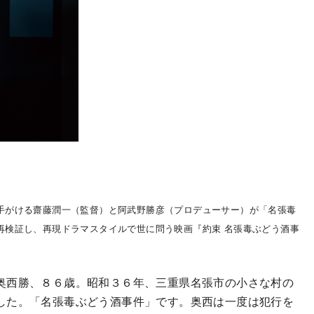
手がける齋藤潤一（監督）と阿武野勝彦（プロデューサー）が「名張毒
再検証し、再現ドラマスタイルで世に問う映画『約束 名張毒ぶどう酒事
奥西勝、８６歳。昭和３６年、三重県名張市の小さな村の
した。「名張毒ぶどう酒事件」です。奥西は一度は犯行を