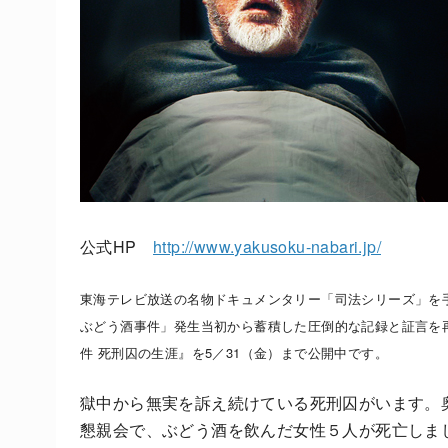
公式HP
http://www.yakusoku-nabari.jp/
東海テレビ放送の名物ドキュメンタリー「司法シリーズ」を
ぶどう酒事件」発生当初から蓄積した圧倒的な記録と証言を
件 死刑囚の生涯』を5／31（金）まで公開中です。
獄中から無実を訴え続けている死刑囚がいます。
懇親会で、ぶどう酒を飲んだ女性５人が死亡しま