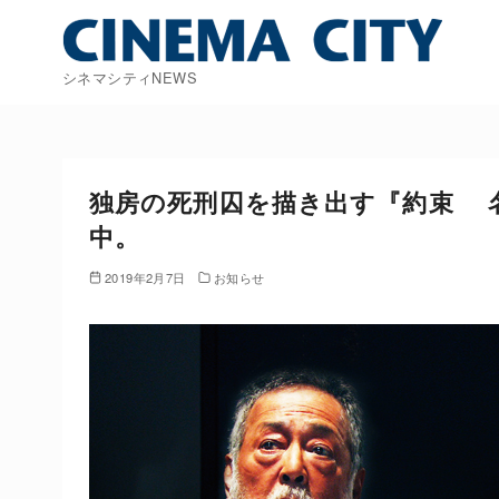
コ
ン
テ
シネマシティNEWS
ン
ツ
へ
移
独房の死刑囚を描き出す『約束 
動
中。
2019年2月7日
お知らせ