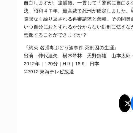
自白しますが、逮捕後、一貫して「警察に自白を
決。昭和４７年、最高裁で死刑が確定しました。
際限なく繰り返される再審請求と棄却。その間奥
いつ自分におとずれるか分からない処刑に怯えな
想像することができますか？
『約束 名張毒ぶどう酒事件 死刑囚の生涯』
出演：仲代達矢 樹木希林 天野鎮雄 山本太郎
2012年｜120分｜HD｜16:9｜日本
©2012 東海テレビ放送