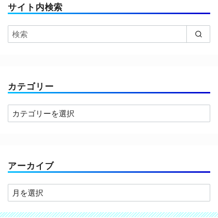
サイト内検索
カテゴリー
カ
テ
ゴ
リ
ー
アーカイブ
ア
ー
カ