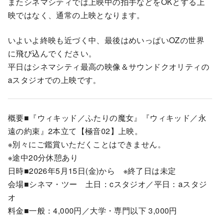
またシネマシティでは上映中の拍手などをOKとする上
映ではなく、通常の上映となります。
いよいよ終映も近づく中、最後はめいっぱいOZの世界
に飛び込んでください。
平日はシネマシティ最高の映像＆サウンドクオリティの
aスタジオでの上映です。
概要■『ウィキッド／ふたりの魔女』『ウィキッド／永
遠の約束』2本立て【極音02】上映。
※別々にご鑑賞いただくことはできません。
※途中20分休憩あり
日時■2026年5月15日(金)から ※終了日は未定
会場■シネマ・ツー 土日：cスタジオ／平日：aスタジ
オ
料金■一般：4,000円／大学・専門以下 3,000円