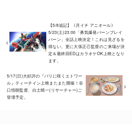
【5/8追記】《月イチ アニオール》
5/23(土)23:00「勇気爆発バーンブレイ
バーン」全話上映決定！これは見ざるを
得ない。更に大張正己監督のご来場が決
定＆最終回EDはカラオケOK上映となり
ます。
5/17(日)大好評の『パリに咲くエトワー
ル』ティーチイン上映またまた開催！谷
口悟朗監督、白土晴一(リサーチャー)ご
登壇予定。