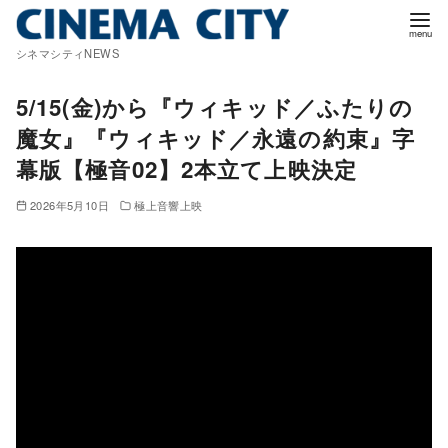
コ
ン
シネマシティNEWS
テ
ン
5/15(金)から『ウィキッド／ふたりの
ツ
魔女』『ウィキッド／永遠の約束』字
へ
幕版【極音02】2本立て上映決定
移
動
2026年5月10日
極上音響上映