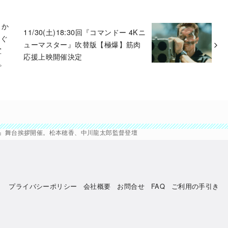
』か
11/30(土)18:30回『コマンドー 4Kニ
なぐ
ューマスター』吹替版【極爆】筋肉
宣
応援上映開催決定
映。
ている』舞台挨拶開催。松本穂香、中川龍太郎監督登壇
プライバシーポリシー
会社概要
お問合せ
FAQ
ご利用の手引き