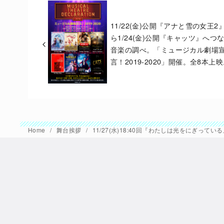
11/22(金)公開『アナと雪の女王2
ら1/24(金)公開『キャッツ』へつ
音楽の調べ。「ミュージカル劇場
言！2019-2020」開催。全8本上
Home
舞台挨拶
11/27(水)18:40回『わたしは光をにぎっ