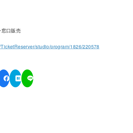
。
ン窓口販売
jp/TicketReserver/studio/program/1826/220578