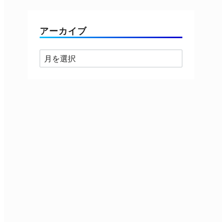
ゴ
リ
ー
アーカイブ
ア
ー
カ
イ
ブ