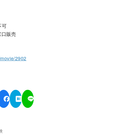
不可
窓口販売
o/movie/2902
映