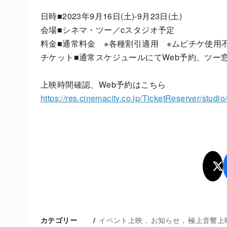
日時■2023年9月16日(土)-9月23日(土)
会場■シネマ・ツー／cスタジオ予定
料金■通常料金 ※各種割引適用 ※ムビチケ使用
チケット■通常スケジュールにてWeb予約、ツー
上映時間確認、Web予約はこちら
https://res.cinemacity.co.jp/TicketReserver/studi
イベント上映
お知らせ
極上音響上
カテゴリー