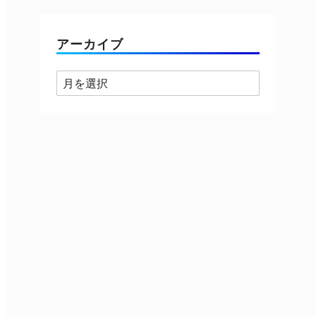
ゴ
リ
ー
アーカイブ
ア
ー
カ
イ
ブ