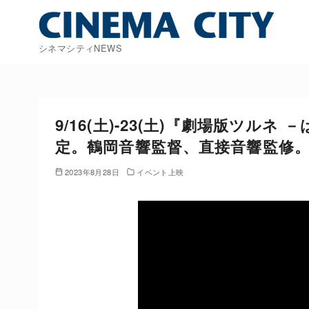
コ
ン
テ
シネマシティNEWS
ン
ツ
へ
移
9/16(土)-23(土)『劇場版ツ
動
定。鶴岡音響監督、直接音響監修
2023年8月28日
イベント上映