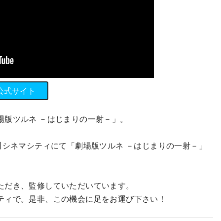
公式サイト
版ツルネ －はじまりの一射－」。
川シネマシティにて「劇場版ツルネ －はじまりの一射－」
ただき、監修していただいています。
ティで。是非、この機会に足をお運び下さい！