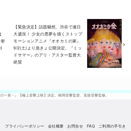
【緊急決定】話題騒然、渋谷で連日
は
大盛況！ 少女の悪夢を描くストップ
一射
モーションアニメ『オオカミの家』
別
9/2(土)より急きょ公開決定。『ミッ
ドサマー』のアリ・アスター監督大
絶賛
－はじまりの一射－』【極上音響上映】決定。鶴岡音響監督、直接音響監修。
プライバシーポリシー
会社概要
お問合せ
FAQ
ご利用の手引き