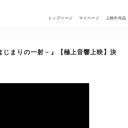
トップページ
マイページ
上映中作品
ルネ －はじまりの一射－』【極上音響上映】決
。