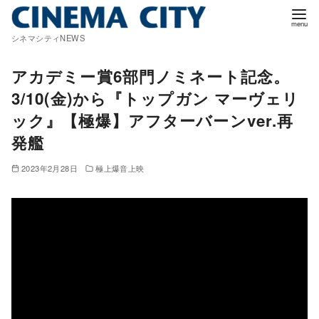
コ
ン
シネマシティNEWS
テ
ン
アカデミー賞6部門ノミネート記念。
ツ
3/10(金)から『トップガン マーヴェリ
へ
ック』【極爆】アフターバーンver.再
移
発艦
動
2023年2月28日
極上爆音上映