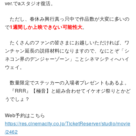
ver.でaスタジオ復活。
ただし、春休み興行真っ只中で作品数が大変に多いの
で
1週間しか上映できない可能性大
。
たくさんのファンの皆さまにお越しいただければ、ワ
ンチャン延長の説得材料になりますので、なにとぞ「シ
ネコン界のデンジャーゾーン」ことシネマシティへハイ
ウェイ。
数量限定でステッカーの入場者プレゼントもあるよ。
『RRR』【極音】と組み合わせてイケオジ祭りとかど
うでしょ？
Web予約はこちら
https://res.cinemacity.co.jp/TicketReserver/studio/movie
/2462