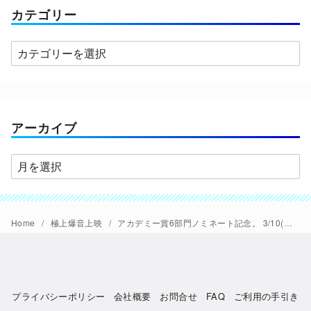
カテゴリー
カ
テ
ゴ
リ
ー
アーカイブ
ア
ー
カ
イ
Home
極上爆音上映
アカデミー賞6部門ノミネート記念。 3/10(金)から『トップガン マーヴェリック』【極爆】アフターバーンver.再発艦
ブ
プライバシーポリシー
会社概要
お問合せ
FAQ
ご利用の手引き