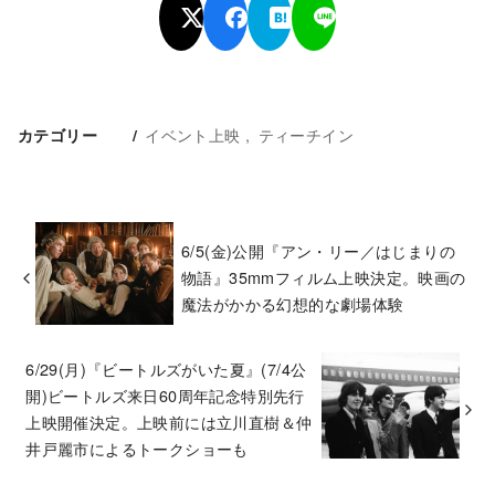
イベント上映
ティーチイン
カテゴリー
6/5(金)公開『アン・リー／はじまりの
物語』35mmフィルム上映決定。映画の
魔法がかかる幻想的な劇場体験
6/29(月)『ビートルズがいた夏』(7/4公
開)ビートルズ来日60周年記念特別先行
上映開催決定。上映前には立川直樹＆仲
井戸麗市によるトークショーも