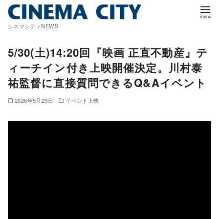
コ
ン
シネマシティNEWS
テ
ン
5/30(土)14:20回『映画 正直不動産』テ
ツ
ィーチイン付き上映開催決定。川村泰
へ
祐監督に直接質問できるQ&Aイベント
移
動
2026年5月29日
イベント上映