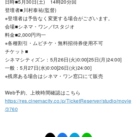
日時■5月30日(土) 14時20分回
登壇者■
川村泰祐(監督)
※登壇者は予告なく変更する場合がございます。
会場■シネマ・ワン／fスタジオ
料金■2,000円均一
※各種割引・ムビチケ・無料招待券使用不可
チケット■
シネマシティズン：5月26日(火)0:00[25日(月)24:00]
一般：5月27日(水)0:00[26日(火)24:00]
※残席ある場合はシネマ・ワン窓口にて販売
Web予約、上映時間確認はこちら
https://res.cinemacity.co.jp/TicketReserver/studio/movie
/3760