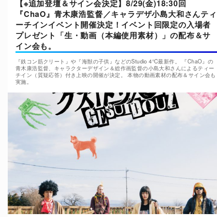
【※追加登壇＆サイン会決定】8/29(金)18:30回
『ChaO』青木康浩監督／キャラデザ小島大和さんティ
ーチインイベント開催決定！イベント回限定の入場者
プレゼント「生・動画（本編使用素材）」の配布＆サ
イン会も。
『鉄コン筋クリート』や『海獣の子供』などのStudio 4°C最新作。 『ChaO』の
青木康浩監督、キャラクターデザイン＆総作画監督の小島大和さんによるティー
チイン（質疑応答）付き上映の開催が決定。 本物の動画素材の配布＆サイン会も
実施。