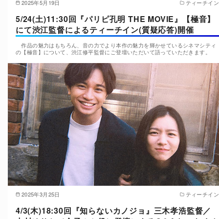
2025年5月19日
ティーチイン
5/24(土)11:30回『パリピ孔明 THE MOVIE』【極音】
にて渋江監督によるティーチイン(質疑応答)開催
作品の魅力はもちろん、音の力でより本作の魅力を輝かせているシネマシティ
の【極音】について、渋江修平監督にご登壇いただいて語っていただきます。
2025年3月25日
ティーチイン
4/3(木)18:30回『知らないカノジョ』三木孝浩監督／