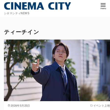
コ
ン
シネマシティNEWS
テ
ン
ツ
ティーチイン
へ
移
動
2026年5月25日
イベント上映