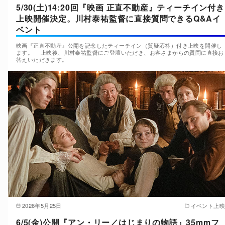
5/30(土)14:20回『映画 正直不動産』ティーチイン付き
上映開催決定。川村泰祐監督に直接質問できるQ&Aイ
ベント
映画『正直不動産』公開を記念したティーチイン（質疑応答）付き上映を開催し
ます。 上映後、川村泰祐監督にご登壇いただき、お客さまからの質問に直接お
答えいただきます。
2026年5月25日
イベント上映
6/5(金)公開『アン・リー／はじまりの物語』35mmフ