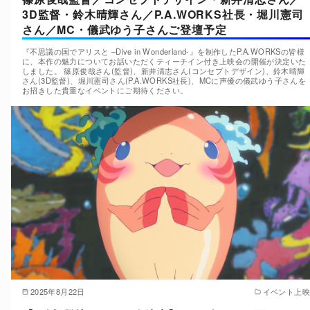
3D監督・鈴木晴輝さん／P.A.WORKS社長・堀川憲司
さん／MC・儀武ゆう子さんご登壇予定
『不思議の国でアリスと –Dive in Wonderland-』を制作したP.A.WORKSの皆様
に、本作の魅力についてお話いただくティーチイン付き上映会の開催が決定いた
しました。 篠原俊哉さん(監督)、新井清志さん(コンセプトデザイン)、鈴木晴輝
さん(3D監督)、堀川憲司さん(P.A.WORKS社長)、MCに声優の儀武ゆう子さんを
お招きした貴重なイベントにご期待ください。
2025年8月22日
イベント上映