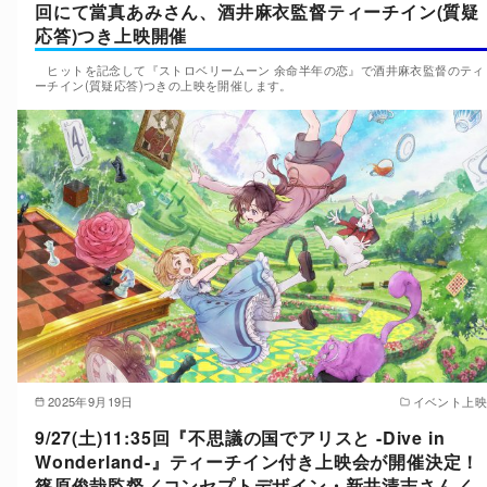
回にて當真あみさん、酒井麻衣監督ティーチイン(質疑
応答)つき上映開催
ヒットを記念して『ストロベリームーン 余命半年の恋』で酒井麻衣監督のティ
ーチイン(質疑応答)つきの上映を開催します。
2025年9月19日
イベント上映
9/27(土)11:35回『不思議の国でアリスと -Dive in
Wonderland-』ティーチイン付き上映会が開催決定！
篠原俊哉監督／コンセプトデザイン・新井清志さん／