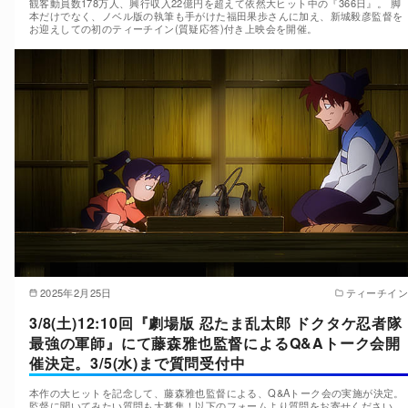
観客動員数178万人、興行収入22億円を超えて依然大ヒット中の『366日』。 脚
本だけでなく、ノベル版の執筆も手がけた福田果歩さんに加え、新城毅彦監督を
お迎えしての初のティーチイン(質疑応答)付き上映会を開催。
2025年2月25日
ティーチイン
3/8(土)12:10回『劇場版 忍たま乱太郎 ドクタケ忍者隊
最強の軍師』にて藤森雅也監督によるQ&Aトーク会開
催決定。3/5(水)まで質問受付中
本作の大ヒットを記念して、藤森雅也監督による、Q&Aトーク会の実施が決定。
監督に聞いてみたい質問も大募集！以下のフォームより質問をお寄せください。