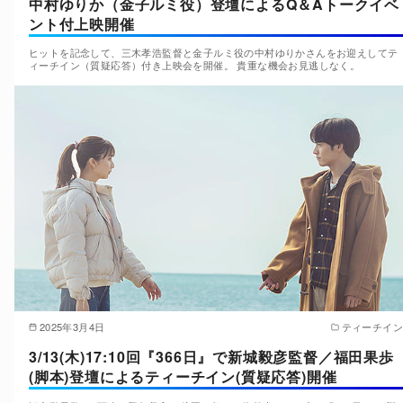
中村ゆりか（金子ルミ役）登壇によるQ＆Aトークイベ
ント付上映開催
ヒットを記念して、三木孝浩監督と金子ルミ役の中村ゆりかさんをお迎えしてテ
ィーチイン（質疑応答）付き上映会を開催。 貴重な機会お見逃しなく。
2025年3月4日
ティーチイン
3/13(木)17:10回『366日』で新城毅彦監督／福田果歩
(脚本)登壇によるティーチイン(質疑応答)開催