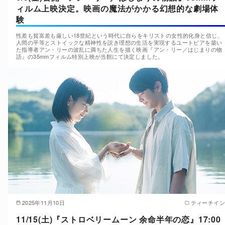
ィルム上映決定。映画の魔法がかかる幻想的な劇場体
験
性差も貧富差も厳しい18世紀という時代に自らをキリストの女性的化身と信じ、
人間の平等とストイックな精神性を説き理想の生活を実現するユートピアを築い
た指導者アン・リーの波乱に満ちた人生を描く映画『アン・リー／はじまりの物
語』の35mmフィルム特別上映が当館にて決定しました。
2025年11月10日
ティーチイン
11/15(土)『ストロベリームーン 余命半年の恋』17:00