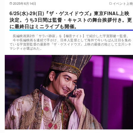
2025年6月14日
イベント上映
6/25(水)-29(日)『ザ・ゲスイドウズ』東京FINAL上映
決定。うち3日間は監督・キャストの舞台挨拶付き。更
に最終日はミニライブも開催。
長編映画第2作「サラバ静寂」を【極音ナイト】で紹介した宇賀那健一監督。
今や長編映画を連続で手がけ、日本人監督として海外で今いちばん注目を集め
ている宇賀那監督の最新作『ザ・ゲスイドウズ』上映の最後の地として立川シネ
マシティが選ばれた。