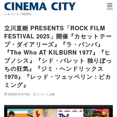
コ
ン
シネマシティNEWS
テ
ン
立川直樹 PRESENTS「ROCK FILM
ツ
FESTIVAL 2025」開催『カセットテー
へ
プ・ダイアリーズ』『ラ・バンバ』
移
『The Who AT KILBURN 1977』『ヒ
動
プノシス』『シド・バレット 独りぼっ
ちの狂気』『ジミ・ヘンドリックス
1970』『レッド・ツェッペリン：ビカ
ミング』
2025年10月16日
イベント上映