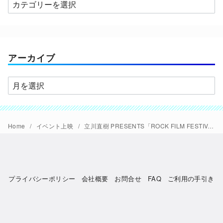
カ
テ
ゴ
リ
ー
アーカイブ
ア
ー
カ
イ
Home
イベント上映
立川直樹 PRESENTS「ROCK FILM FESTIVAL 2025」開催『カセットテープ・ダイアリーズ』『ラ・バンバ』『The Who AT KILBURN 1977』『ヒプノシス』『シド・バレット 独りぼっちの狂気』『ジミ・ヘンドリックス1970』『レッド・ツェッペリン：ビカミング』
ブ
プライバシーポリシー
会社概要
お問合せ
FAQ
ご利用の手引き