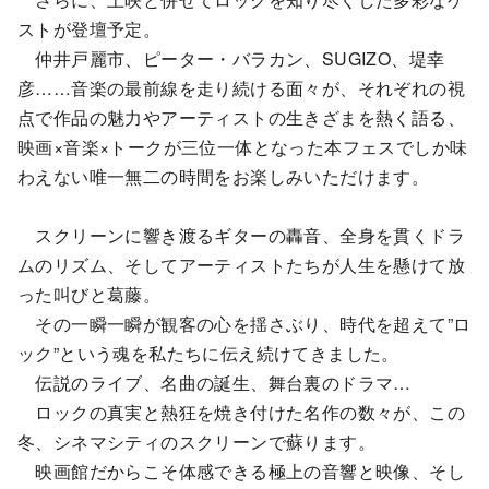
ストが登壇予定。
仲井戸麗市、ピーター・バラカン、SUGIZO、堤幸
彦……音楽の最前線を走り続ける面々が、それぞれの視
点で作品の魅力やアーティストの生きざまを熱く語る、
映画×音楽×トークが三位一体となった本フェスでしか味
わえない唯一無二の時間をお楽しみいただけます。
スクリーンに響き渡るギターの轟音、全身を貫くドラ
ムのリズム、そしてアーティストたちが人生を懸けて放
った叫びと葛藤。
その一瞬一瞬が観客の心を揺さぶり、時代を超えて”ロ
ック”という魂を私たちに伝え続けてきました。
伝説のライブ、名曲の誕生、舞台裏のドラマ…
ロックの真実と熱狂を焼き付けた名作の数々が、この
冬、シネマシティのスクリーンで蘇ります。
映画館だからこそ体感できる極上の音響と映像、そし