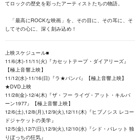
てロックの歴史を彩ったアーティストたちの物語。
「最高にROCKな映画」を、その目に、その耳に、そ
してその心に、深く刻み込め！
上映スケジュール■
11/6(木)-11/11(火)『カセットテープ・ダイアリーズ』
【極上音響上映】
11/12(水)-11/16(日)『ラ★バンバ』【極上音響上映】
★DVD上映
11/28(金)-12/4(木)『ザ・フー ライヴ・アット・キルバ
ーン1977』【極上音響上映】
12/6(土),12/8(月),12/9(火),12/11(木)『ヒプノシス レコー
ドジャケットの美学』
12/5(金),12/7(日),12/9(火),12/10(水)『シド・バレット 独
りぼっちの狂気』